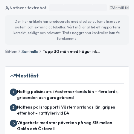
Notisens textrobot
Anmäl fel
Den här artikeln har producerats med stöd av automatiserade
system och externa datakällor. Vårt mål är alltid att rapportera
korrekt, sakligt och relevant. Trots noggranna kontroller kan fel
förekomma.
Hem
Samhälle
Topp 30 män med högst inkomst i Ånge
Mest läst
Nattlig polisinsats i Västernorrlands län – flera bråk,
1
gripanden och garagebrand
Nattens polisrapport i Västernorrlands län: gripen
2
efter hot – rattfylleri vid E4
Vägarbete med stor påverkan på väg 315 mellan
3
Galån och Östavall