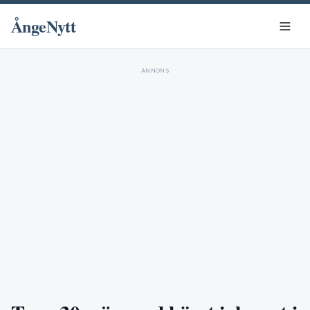
ÅngeNytt
ANNONS