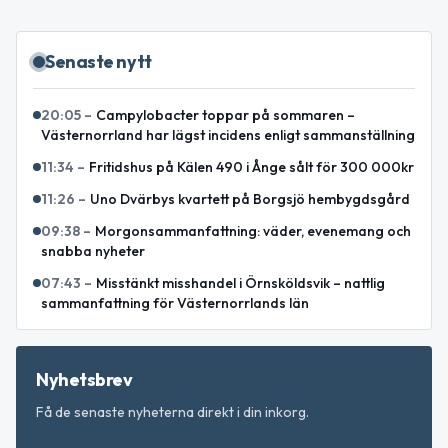
Senaste nytt
20:05
–
Campylobacter toppar på sommaren –
Västernorrland har lägst incidens enligt sammanställning
11:34
–
Fritidshus på Kälen 490 i Ånge sålt för 300 000kr
11:26
–
Uno Dvärbys kvartett på Borgsjö hembygdsgård
09:38
–
Morgonsammanfattning: väder, evenemang och
snabba nyheter
07:43
–
Misstänkt misshandel i Örnsköldsvik – nattlig
sammanfattning för Västernorrlands län
Nyhetsbrev
Få de senaste nyheterna direkt i din inkorg.