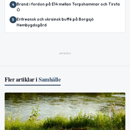
Brand i fordon på E14 mellan Torpshammar och Tirsta
4
Ö
Eritreansk och ukrainsk buffé på Borgsjö
5
Hembygdsgård
ANNONS
Fler artiklar i
Samhälle