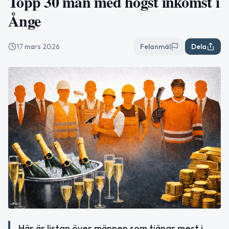
Topp 30 män med högst inkomst i
Ånge
17 mars 2026
Felanmäl
Dela
Här är listan över männen som tjänar mest i