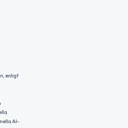
n, enligt
h
ella
nella AI-