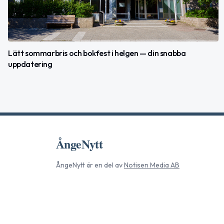
Lätt sommarbris och bokfest i helgen — din snabba
uppdatering
ÅngeNytt
ÅngeNytt
är en del av
Notisen Media AB