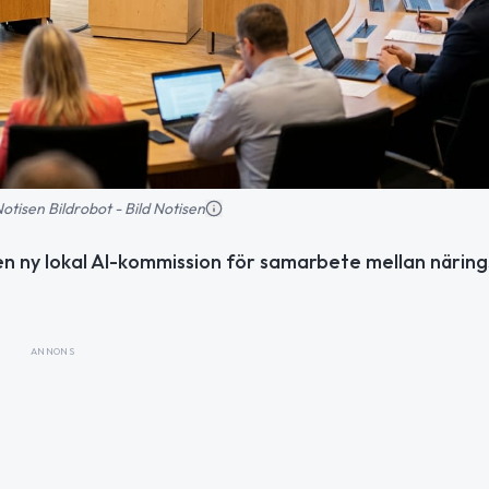
 Notisen Bildrobot - Bild Notisen
en ny lokal AI-kommission för samarbete mellan närings
ANNONS