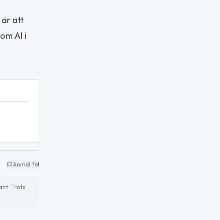
är att
om AI i
Anmäl fel
ant. Trots