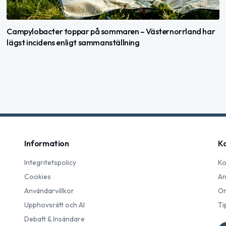
Campylobacter toppar på sommaren – Västernorrland har
lägst incidens enligt sammanställning
Information
K
Integritetspolicy
Ko
Cookies
An
Användarvillkor
Om
Upphovsrätt och AI
Ti
Debatt & Insändare