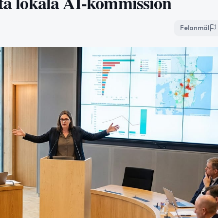
sta lokala AI-kommission
Felanmäl