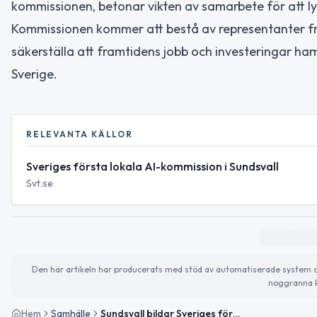
kommissionen, betonar vikten av samarbete för att l
Kommissionen kommer att bestå av representanter från
säkerställa att framtidens jobb och investeringar hamn
Sverige.
RELEVANTA KÄLLOR
Sveriges första lokala AI-kommission i Sundsvall
Svt.se
Den här artikeln har producerats med stöd av automatiserade system och 
noggranna k
Hem
Samhälle
Sundsvall bildar Sveriges första lokala AI-kommission