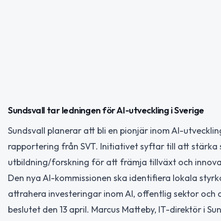
Sundsvall tar ledningen för AI-utveckling i Sverige
Sundsvall planerar att bli en pionjär inom AI-utveckli
rapportering från SVT. Initiativet syftar till att stärk
utbildning/forskning för att främja tillväxt och innova
Den nya AI-kommissionen ska identifiera lokala styrk
attrahera investeringar inom AI, offentlig sektor oc
beslutet den 13 april. Marcus Matteby, IT-direktör i 