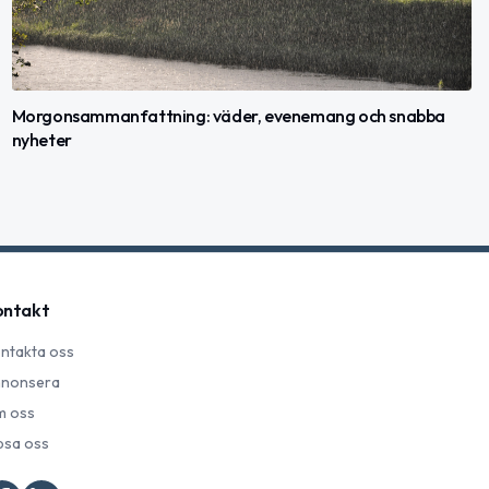
Morgonsammanfattning: väder, evenemang och snabba
nyheter
ontakt
ntakta oss
nonsera
 oss
psa oss