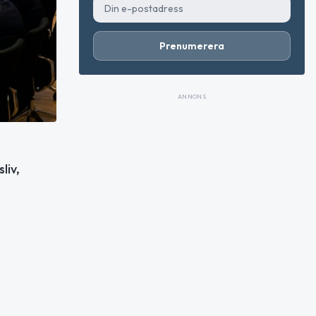
Prenumerera
ANNONS
liv,