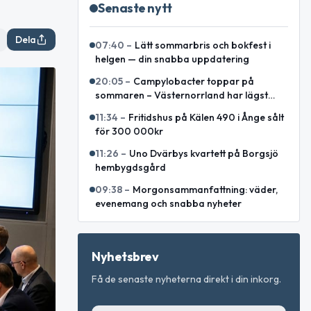
Senaste nytt
Dela
07:40
–
Lätt sommarbris och bokfest i
helgen — din snabba uppdatering
20:05
–
Campylobacter toppar på
sommaren – Västernorrland har lägst
incidens enligt sammanställning
11:34
–
Fritidshus på Kälen 490 i Ånge sålt
för 300 000kr
11:26
–
Uno Dvärbys kvartett på Borgsjö
hembygdsgård
09:38
–
Morgonsammanfattning: väder,
evenemang och snabba nyheter
Nyhetsbrev
Få de senaste nyheterna direkt i din inkorg.