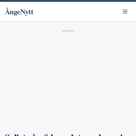
ÅngeNytt
ANNONS