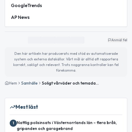
GoogleTrends
AP News
Anmäl fel
Den här artikeln har producerats med stöd av automatiserade
system och externa datakällor. Vårt mål är alltid att rapportera
korrekt, sakligt och relevant. Trots noggranna kontroller kan fel
förekomma.
Hem
Samhälle
Soligt vårväder och temadagar i fokus
Mest läst
Nattlig polisinsats i Västernorrlands län – flera bråk,
1
gripanden och garagebrand