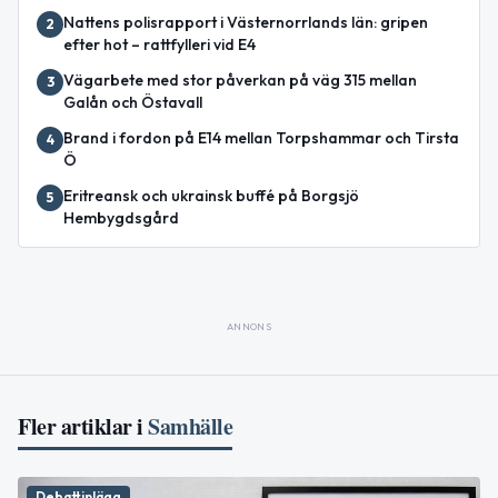
Nattens polisrapport i Västernorrlands län: gripen
2
efter hot – rattfylleri vid E4
Vägarbete med stor påverkan på väg 315 mellan
3
Galån och Östavall
Brand i fordon på E14 mellan Torpshammar och Tirsta
4
Ö
Eritreansk och ukrainsk buffé på Borgsjö
5
Hembygdsgård
ANNONS
Fler artiklar i
Samhälle
Debattinlägg