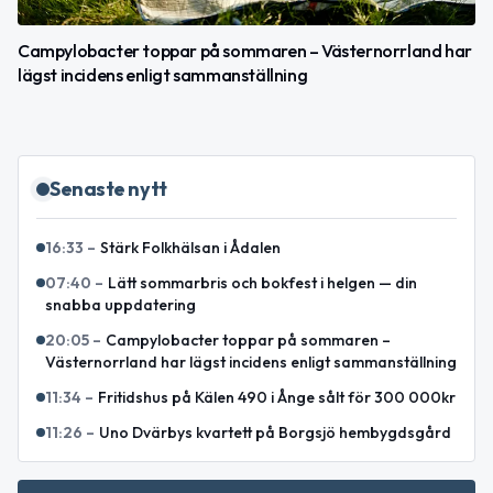
Campylobacter toppar på sommaren – Västernorrland har
lägst incidens enligt sammanställning
Senaste nytt
16:33
–
Stärk Folkhälsan i Ådalen
07:40
–
Lätt sommarbris och bokfest i helgen — din
snabba uppdatering
20:05
–
Campylobacter toppar på sommaren –
Västernorrland har lägst incidens enligt sammanställning
11:34
–
Fritidshus på Kälen 490 i Ånge sålt för 300 000kr
11:26
–
Uno Dvärbys kvartett på Borgsjö hembygdsgård