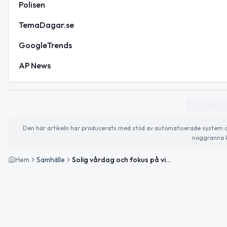
Polisen
TemaDagar.se
GoogleTrends
AP News
Den här artikeln har producerats med stöd av automatiserade system och 
noggranna k
Hem
Samhälle
Solig vårdag och fokus på viktiga yrkesgrupper