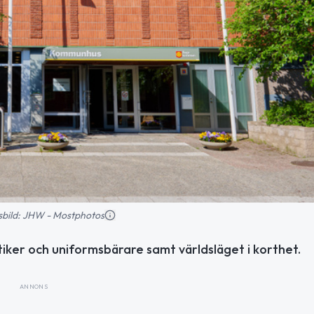
nsbild: JHW - Mostphotos
iker och uniformsbärare samt världsläget i korthet.
ANNONS