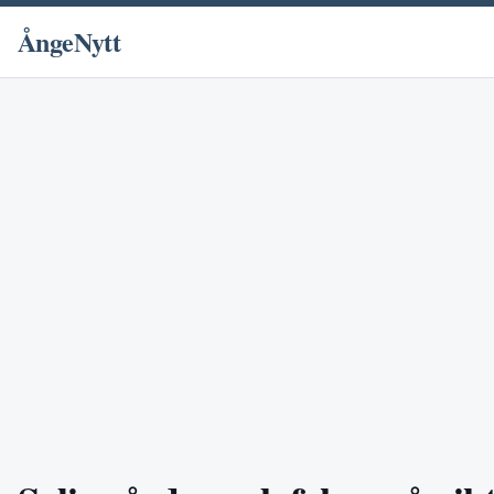
ÅngeNytt