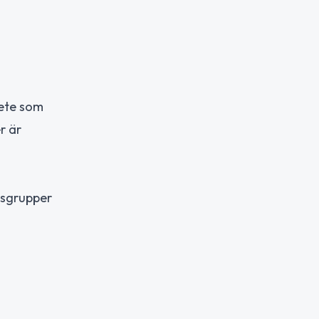
bete som
r är
kesgrupper