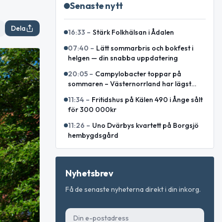
Senaste nytt
Dela
16:33
–
Stärk Folkhälsan i Ådalen
07:40
–
Lätt sommarbris och bokfest i
helgen — din snabba uppdatering
20:05
–
Campylobacter toppar på
sommaren – Västernorrland har lägst
incidens enligt sammanställning
11:34
–
Fritidshus på Kälen 490 i Ånge sålt
för 300 000kr
11:26
–
Uno Dvärbys kvartett på Borgsjö
hembygdsgård
Nyhetsbrev
Få de senaste nyheterna direkt i din inkorg.