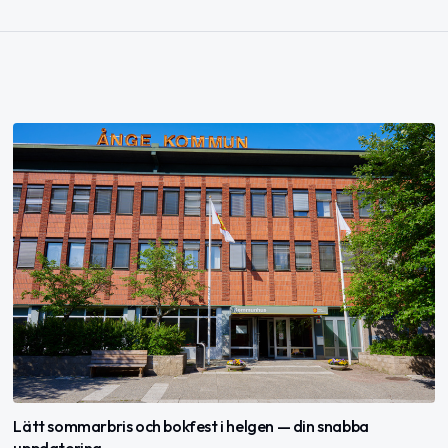
Lätt sommarbris och bokfest i helgen — din snabba