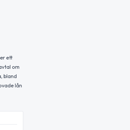
r ett
avtal om
a, bland
lovade lån