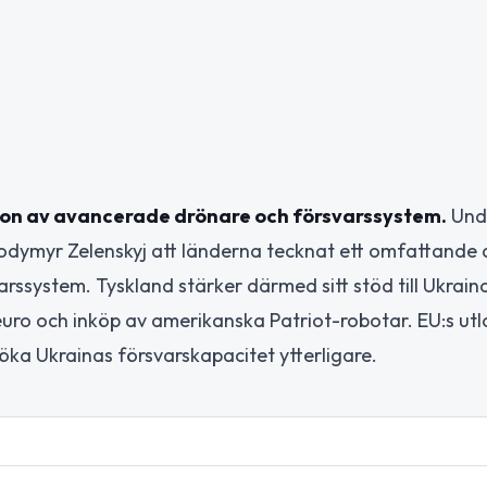
on av avancerade drönare och försvarssystem.
Unde
lodymyr Zelenskyj att länderna tecknat ett omfattande 
rssystem. Tyskland stärker därmed sitt stöd till Ukrain
euro och inköp av amerikanska Patriot-robotar. EU:s ut
 öka Ukrainas försvarskapacitet ytterligare.