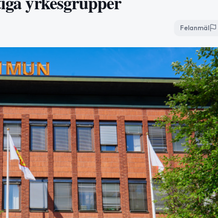
tiga yrkesgrupper
Felanmäl