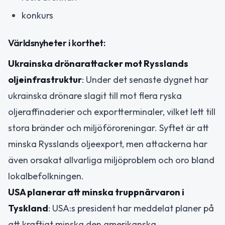
konkurs
Världsnyheter i korthet:
Ukrainska drönarattacker mot Rysslands
oljeinfrastruktur
: Under det senaste dygnet har
ukrainska drönare slagit till mot flera ryska
oljeraffinaderier och exportterminaler, vilket lett till
stora bränder och miljöföroreningar. Syftet är att
minska Rysslands oljeexport, men attackerna har
även orsakat allvarliga miljöproblem och oro bland
lokalbefolkningen.
USA planerar att minska truppnärvaron i
Tyskland
: USA:s president har meddelat planer på
att kraftigt minska den amerikanska