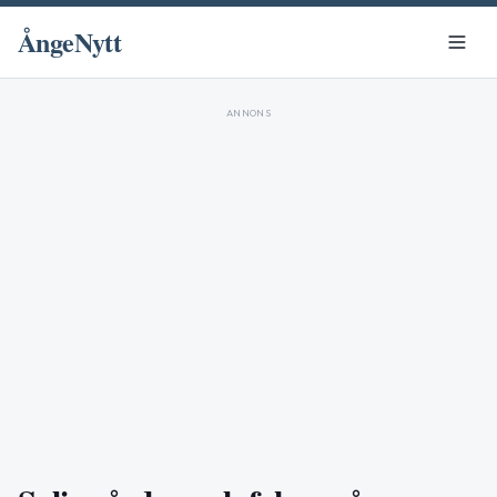
ÅngeNytt
ANNONS