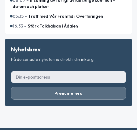
06:07
–
Insamling av farligt avfall i Ånge kommun –
datum och platser
05:35
–
Träff med Vår Framtid i Överturingen
16:33
–
Stärk Folkhälsan i Ådalen
Nyhetsbrev
Få de senaste nyheterna direkt i din inkorg.
Prenumerera