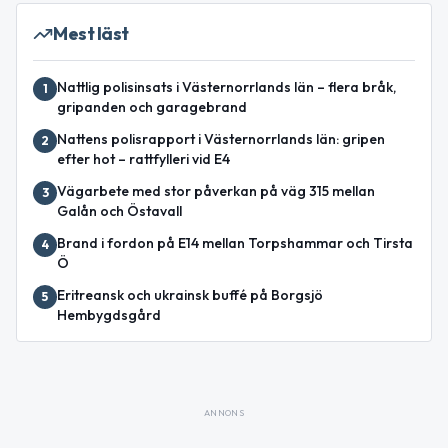
Mest läst
Nattlig polisinsats i Västernorrlands län – flera bråk,
1
gripanden och garagebrand
Nattens polisrapport i Västernorrlands län: gripen
2
efter hot – rattfylleri vid E4
Vägarbete med stor påverkan på väg 315 mellan
3
Galån och Östavall
Brand i fordon på E14 mellan Torpshammar och Tirsta
4
Ö
Eritreansk och ukrainsk buffé på Borgsjö
5
Hembygdsgård
ANNONS