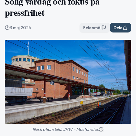
Solig vårdag och fokus på
pressfrihet
3 maj 2026
Felanmäl
Dela
Illustrationsbild: JHW - Mostphotos