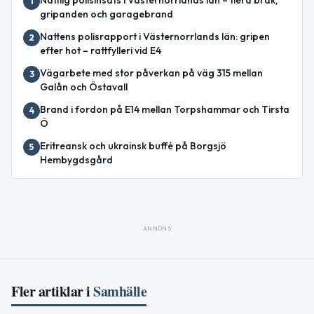
1
gripanden och garagebrand
Nattens polisrapport i Västernorrlands län: gripen
2
efter hot – rattfylleri vid E4
Vägarbete med stor påverkan på väg 315 mellan
3
Galån och Östavall
Brand i fordon på E14 mellan Torpshammar och Tirsta
4
Ö
Eritreansk och ukrainsk buffé på Borgsjö
5
Hembygdsgård
ANNONS
Fler artiklar i
Samhälle