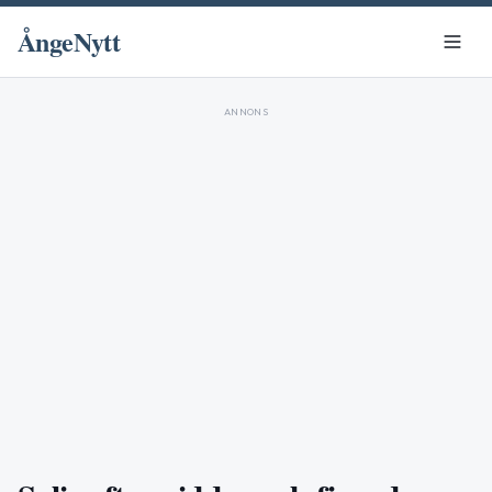
ÅngeNytt
ANNONS