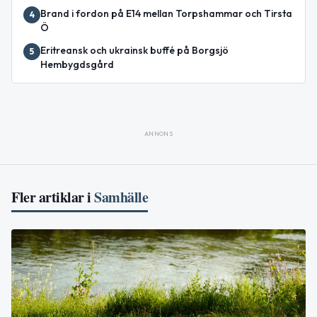
Brand i fordon på E14 mellan Torpshammar och Tirsta
4
Ö
Eritreansk och ukrainsk buffé på Borgsjö
5
Hembygdsgård
ANNONS
Fler artiklar i
Samhälle