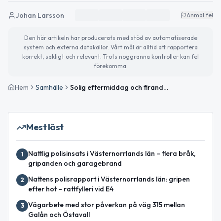
Johan Larsson
Anmäl fel
Den här artikeln har producerats med stöd av automatiserade
system och externa datakällor. Vårt mål är alltid att rapportera
korrekt, sakligt och relevant. Trots noggranna kontroller kan fel
förekomma.
Hem
Samhälle
Solig eftermiddag och firande av Husbilens dag
Mest läst
Nattlig polisinsats i Västernorrlands län – flera bråk,
1
gripanden och garagebrand
Nattens polisrapport i Västernorrlands län: gripen
2
efter hot – rattfylleri vid E4
Vägarbete med stor påverkan på väg 315 mellan
3
Galån och Östavall