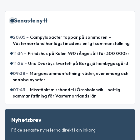
Senaste nytt
20:05
–
Campylobacter toppar på sommaren –
Västernorrland har lägst incidens enligt sammanställning
11:34
–
Fritidshus på Kälen 490 i Ånge sålt för 300 000kr
11:26
–
Uno Dvärbys kvartett på Borgsjö hembygdsgård
09:38
–
Morgonsammanfattning: väder, evenemang och
snabba nyheter
07:43
–
Misstänkt misshandel i Örnsköldsvik – nattlig
sammanfattning för Västernorrlands län
Nyhetsbrev
Få de senaste nyheterna direkt i din inkorg.