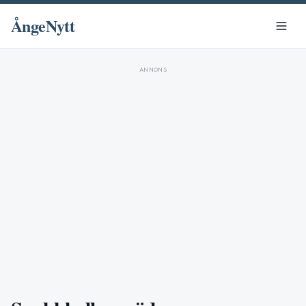
ÅngeNytt
ANNONS