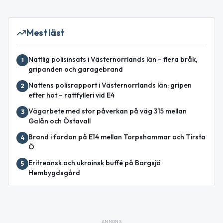
Mest läst
Nattlig polisinsats i Västernorrlands län – flera bråk,
1
gripanden och garagebrand
Nattens polisrapport i Västernorrlands län: gripen
2
efter hot – rattfylleri vid E4
Vägarbete med stor påverkan på väg 315 mellan
3
Galån och Östavall
Brand i fordon på E14 mellan Torpshammar och Tirsta
4
Ö
Eritreansk och ukrainsk buffé på Borgsjö
5
Hembygdsgård
ANNONS