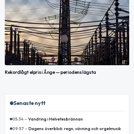
Rekordlågt elpris i Ånge — periodens lägsta
Senaste nytt
05:34
–
Vandring i Helvetesbrännan
09:57
–
Dagens överblick: regn, vävning och orgelmusik