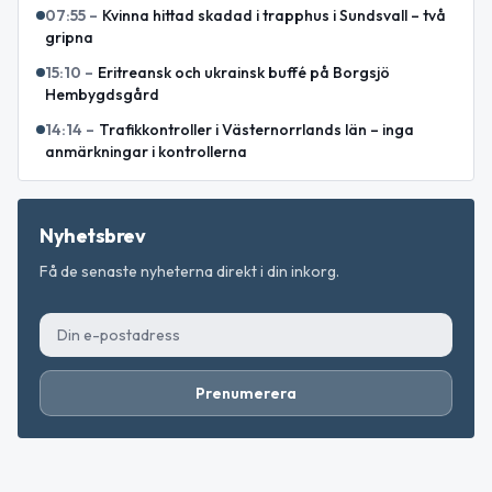
07:55
–
Kvinna hittad skadad i trapphus i Sundsvall – två
gripna
15:10
–
Eritreansk och ukrainsk buffé på Borgsjö
Hembygdsgård
14:14
–
Trafikkontroller i Västernorrlands län – inga
anmärkningar i kontrollerna
Nyhetsbrev
Få de senaste nyheterna direkt i din inkorg.
Prenumerera