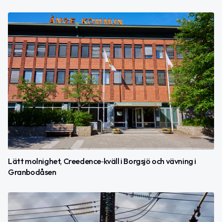
Lätt molnighet, Creedence‑kväll i Borgsjö och vävning i
Granbodåsen