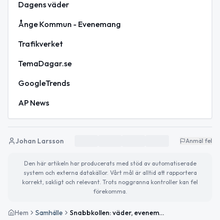
Dagens väder
Ånge Kommun - Evenemang
Trafikverket
TemaDagar.se
GoogleTrends
AP News
Johan Larsson
Anmäl fel
Den här artikeln har producerats med stöd av automatiserade
system och externa datakällor. Vårt mål är alltid att rapportera
korrekt, sakligt och relevant. Trots noggranna kontroller kan fel
förekomma.
Hem
Samhälle
Snabbkollen: väder, evenemang och trafik inför helgen