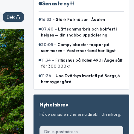
Senaste nytt
Dela
16:33
–
Stärk Folkhälsan i Ådalen
07:40
–
Lätt sommarbris och bokfest i
helgen — din snabba uppdatering
20:05
–
Campylobacter toppar på
sommaren – Västernorrland har lägst
incidens enligt sammanställning
11:34
–
Fritidshus på Kälen 490 i Ånge sålt
för 300 000kr
11:26
–
Uno Dvärbys kvartett på Borgsjö
hembygdsgård
Nyhetsbrev
Få de senaste nyheterna direkt i din inkorg.