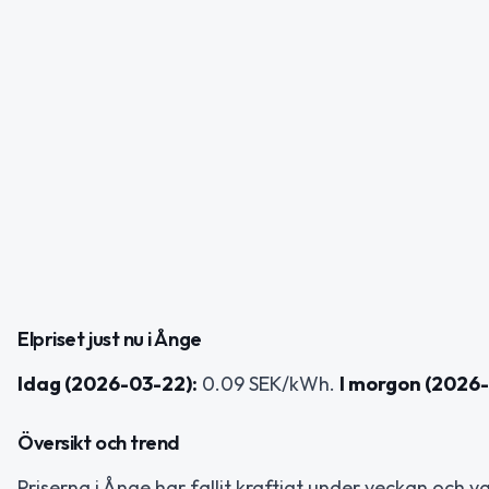
Elpriset just nu i Ånge
Idag (2026-03-22):
0.09 SEK/kWh.
I morgon (2026-
Översikt och trend
Priserna i Ånge har fallit kraftigt under veckan och v