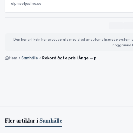
elprisetjustnu.se
Den här artikeln har producerats med stöd av automatiserade system och 
noggranna k
Hem
Samhälle
Rekordlågt elpris i Ånge — periodens lägsta i morgon
Fler artiklar i
Samhälle