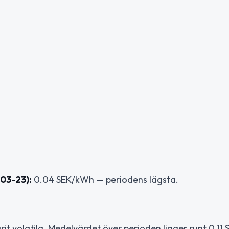
03-23):
0.04 SEK/kWh — periodens lägsta.
arit volatila. Medelvärdet över perioden ligger runt 0.1