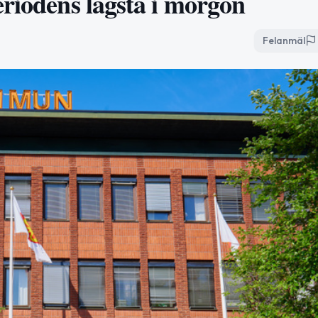
eriodens lägsta i morgon
Felanmäl