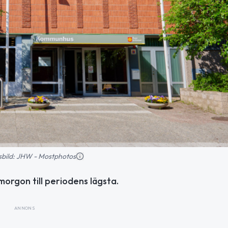
nsbild: JHW - Mostphotos
 morgon till periodens lägsta.
ANNONS