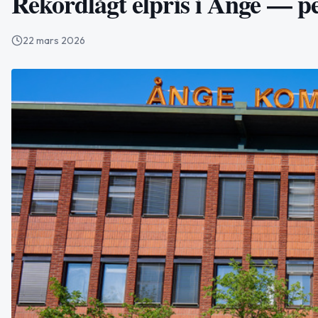
Rekordlågt elpris i Ånge — p
22 mars 2026