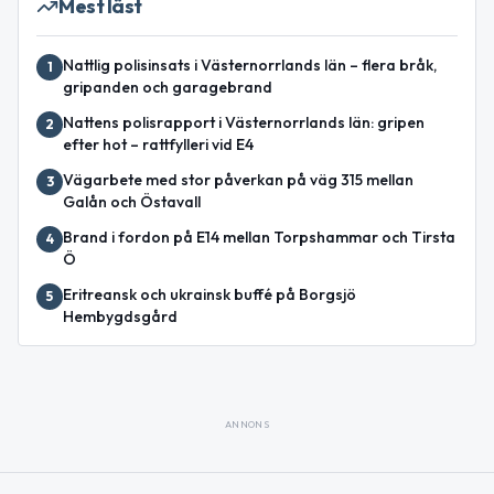
Mest läst
Nattlig polisinsats i Västernorrlands län – flera bråk,
1
gripanden och garagebrand
Nattens polisrapport i Västernorrlands län: gripen
2
efter hot – rattfylleri vid E4
Vägarbete med stor påverkan på väg 315 mellan
3
Galån och Östavall
Brand i fordon på E14 mellan Torpshammar och Tirsta
4
Ö
Eritreansk och ukrainsk buffé på Borgsjö
5
Hembygdsgård
ANNONS