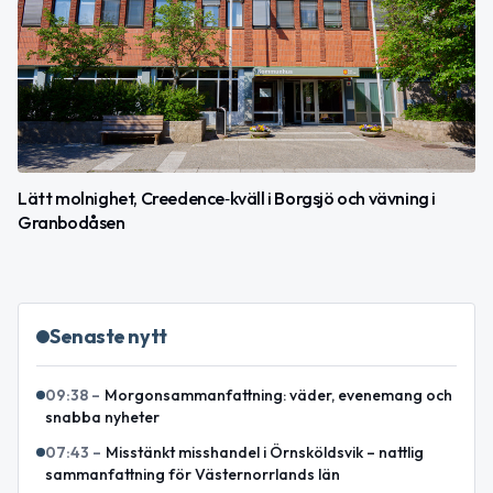
Lätt molnighet, Creedence‑kväll i Borgsjö och vävning i
Granbodåsen
Senaste nytt
09:38
–
Morgonsammanfattning: väder, evenemang och
snabba nyheter
07:43
–
Misstänkt misshandel i Örnsköldsvik – nattlig
sammanfattning för Västernorrlands län