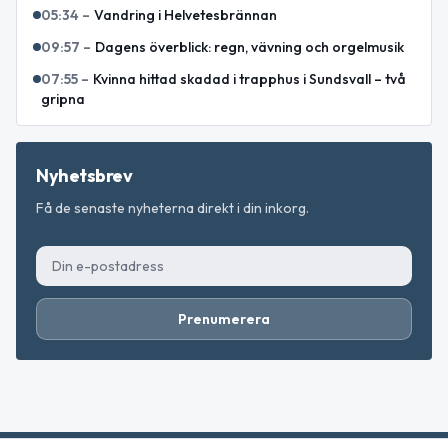
05:34
–
Vandring i Helvetesbrännan
09:57
–
Dagens överblick: regn, vävning och orgelmusik
07:55
–
Kvinna hittad skadad i trapphus i Sundsvall – två
gripna
Nyhetsbrev
Få de senaste nyheterna direkt i din inkorg.
Prenumerera