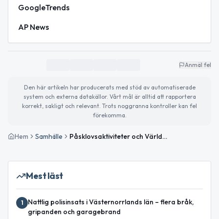
GoogleTrends
AP News
Anmäl fel
Den här artikeln har producerats med stöd av automatiserade
system och externa datakällor. Vårt mål är alltid att rapportera
korrekt, sakligt och relevant. Trots noggranna kontroller kan fel
förekomma.
Hem
Samhälle
Påsklovsaktiviteter och Världsautismdagen uppmärksammas
Mest läst
Nattlig polisinsats i Västernorrlands län – flera bråk,
1
gripanden och garagebrand