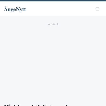
ÅngeNytt
ANNONS