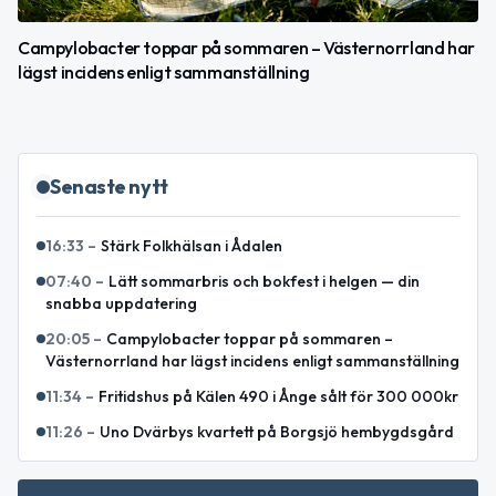
Campylobacter toppar på sommaren – Västernorrland har
lägst incidens enligt sammanställning
Senaste nytt
16:33
–
Stärk Folkhälsan i Ådalen
07:40
–
Lätt sommarbris och bokfest i helgen — din
snabba uppdatering
20:05
–
Campylobacter toppar på sommaren –
Västernorrland har lägst incidens enligt sammanställning
11:34
–
Fritidshus på Kälen 490 i Ånge sålt för 300 000kr
11:26
–
Uno Dvärbys kvartett på Borgsjö hembygdsgård