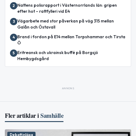
Nattens polisrapport i Västernorrlands län: gripen
2
efter hot – rattfylleri vid E4
Vägarbete med stor påverkan på väg 315 mellan
3
Galån och Östavall
Brand i fordon på E14 mellan Torpshammar och Tirsta
4
Ö
Eritreansk och ukrainsk buffé på Borgsjö
5
Hembygdsgård
ANNONS
Fler artiklar i
Samhälle
Debattinlägg