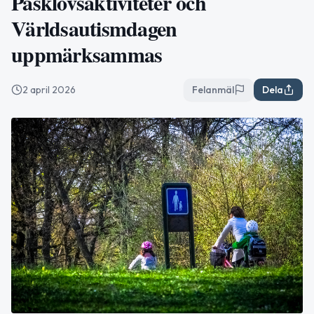
Påsklovsaktiviteter och
Världsautismdagen
uppmärksammas
2 april 2026
Felanmäl
Dela