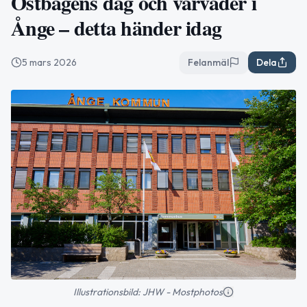
Ostbågens dag och vårväder i
Ånge – detta händer idag
5 mars 2026
Felanmäl
Dela
Illustrationsbild: JHW - Mostphotos