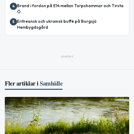
Brand i fordon på E14 mellan Torpshammar och Tirsta
4
Ö
Eritreansk och ukrainsk buffé på Borgsjö
5
Hembygdsgård
ANNONS
Fler artiklar i
Samhälle