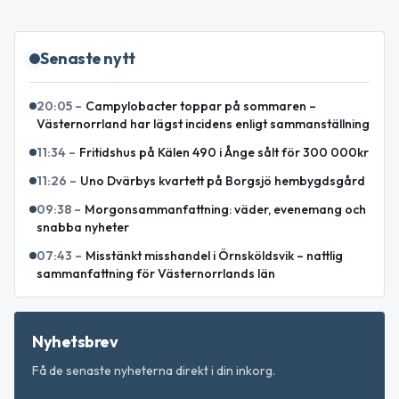
Senaste nytt
20:05
–
Campylobacter toppar på sommaren –
Västernorrland har lägst incidens enligt sammanställning
11:34
–
Fritidshus på Kälen 490 i Ånge sålt för 300 000kr
11:26
–
Uno Dvärbys kvartett på Borgsjö hembygdsgård
09:38
–
Morgonsammanfattning: väder, evenemang och
snabba nyheter
07:43
–
Misstänkt misshandel i Örnsköldsvik – nattlig
sammanfattning för Västernorrlands län
Nyhetsbrev
Få de senaste nyheterna direkt i din inkorg.