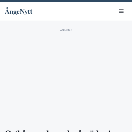
ÅngeNytt
ANNONS