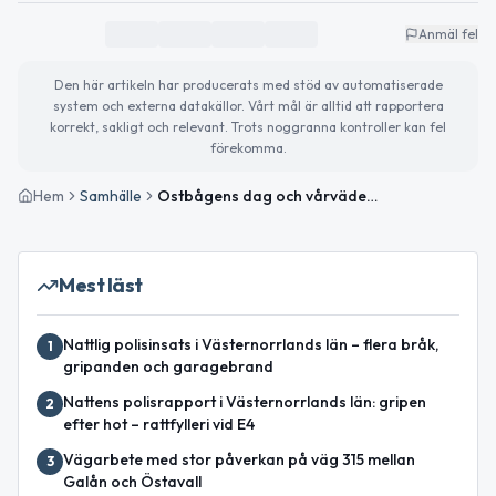
Anmäl fel
Den här artikeln har producerats med stöd av automatiserade
system och externa datakällor. Vårt mål är alltid att rapportera
korrekt, sakligt och relevant. Trots noggranna kontroller kan fel
förekomma.
Hem
Samhälle
Ostbågens dag och vårväder i Ånge – detta händer idag
Mest läst
Nattlig polisinsats i Västernorrlands län – flera bråk,
1
gripanden och garagebrand
Nattens polisrapport i Västernorrlands län: gripen
2
efter hot – rattfylleri vid E4
Vägarbete med stor påverkan på väg 315 mellan
3
Galån och Östavall