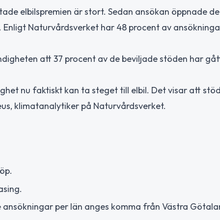
ktade elbilspremien är stort. Sedan ansökan öppnade de
Enligt Naturvårdsverket har 48 procent av ansökningarn
digheten att 37 procent av de beviljade stöden har gått 
het nu faktiskt kan ta steget till elbil. Det visar att stö
aeus, klimatanalytiker på Naturvårdsverket.
köp.
asing.
e ansökningar per län anges komma från Västra Götalan