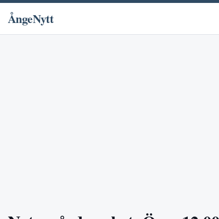
ÅngeNytt