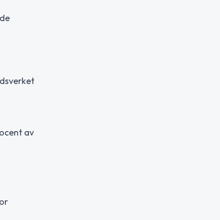
ade
rdsverket
rocent av
or