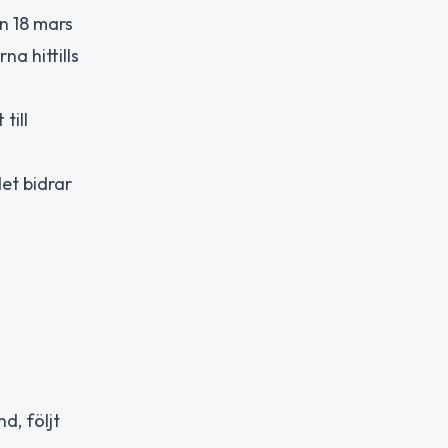
n 18 mars
a hittills
till
det bidrar
d, följt