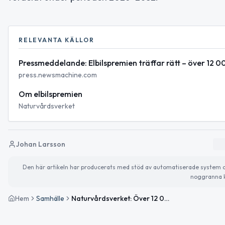
RELEVANTA KÄLLOR
Pressmeddelande: Elbilspremien träffar rätt – över 12 
press.newsmachine.com
Om elbilspremien
Naturvårdsverket
Johan Larsson
Den här artikeln har producerats med stöd av automatiserade system och 
noggranna k
Hem
Samhälle
Naturvårdsverket: Över 12 000 ansökningar om elbilspremien sedan starten