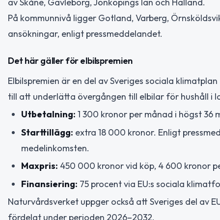
av Skåne, Gävleborg, Jönköpings län och Halland.
På kommunnivå ligger Gotland, Varberg, Örnsköldsvik,
ansökningar, enligt pressmeddelandet.
Det här gäller för elbilspremien
Elbilspremien är en del av Sveriges sociala klimatpla
till att underlätta övergången till elbilar för hushåll
Utbetalning:
1 300 kronor per månad i högst 36 
Starttillägg:
extra 18 000 kronor. Enligt pressmed
medelinkomsten.
Maxpris:
450 000 kronor vid köp, 4 600 kronor pe
Finansiering:
75 procent via EU:s sociala klimatf
Naturvårdsverket uppger också att Sveriges del av EU:s
fördelat under perioden 2026–2032.