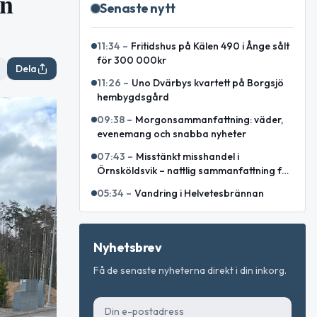
en
Senaste nytt
11:34
–
Fritidshus på Kälen 490 i Ånge sålt
för 300 000kr
Dela
11:26
–
Uno Dvärbys kvartett på Borgsjö
hembygdsgård
09:38
–
Morgonsammanfattning: väder,
evenemang och snabba nyheter
07:43
–
Misstänkt misshandel i
Örnsköldsvik – nattlig sammanfattning för
Västernorrlands län
05:34
–
Vandring i Helvetesbrännan
Nyhetsbrev
Få de senaste nyheterna direkt i din inkorg.