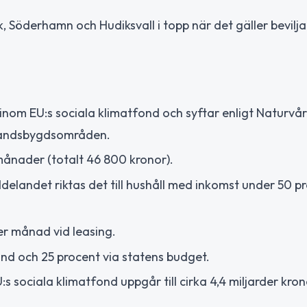
 Söderhamn och Hudiksvall i topp när det gäller bevilj
n inom EU:s sociala klimatfond och syftar enligt Naturvå
 i landsbygdsområden.
månader (totalt 46 800 kronor).
delandet riktas det till hushåll med inkomst under 50 p
r månad vid leasing.
ond och 25 procent via statens budget.
 sociala klimatfond uppgår till cirka 4,4 miljarder kron