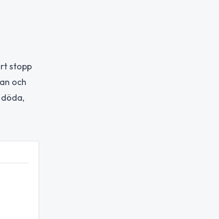
rt stopp
Iran och
5 döda,