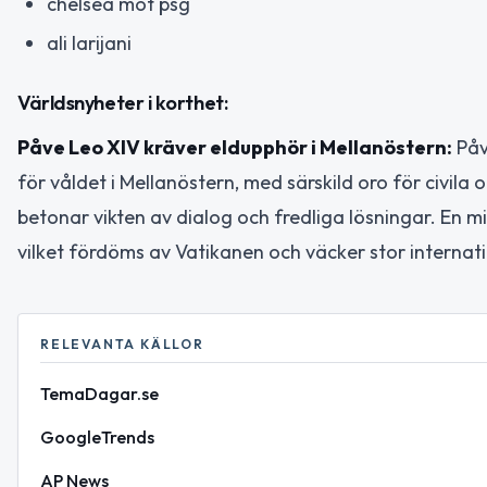
chelsea mot psg
ali larijani
Världsnyheter i korthet:
Påve Leo XIV kräver eldupphör i Mellanöstern:
Påv
för våldet i Mellanöstern, med särskild oro för civila o
betonar vikten av dialog och fredliga lösningar. En miss
vilket fördöms av Vatikanen och väcker stor internati
RELEVANTA KÄLLOR
TemaDagar.se
GoogleTrends
AP News