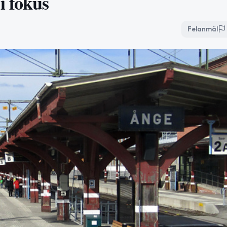
i fokus
Felanmäl