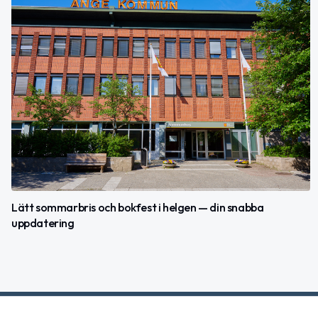
Lätt sommarbris och bokfest i helgen — din snabba
uppdatering