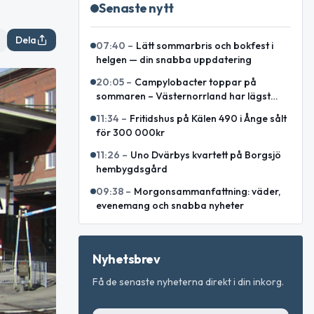
Senaste nytt
Dela
07:40
–
Lätt sommarbris och bokfest i
helgen — din snabba uppdatering
20:05
–
Campylobacter toppar på
sommaren – Västernorrland har lägst
incidens enligt sammanställning
11:34
–
Fritidshus på Kälen 490 i Ånge sålt
för 300 000kr
11:26
–
Uno Dvärbys kvartett på Borgsjö
hembygdsgård
09:38
–
Morgonsammanfattning: väder,
evenemang och snabba nyheter
Nyhetsbrev
Få de senaste nyheterna direkt i din inkorg.