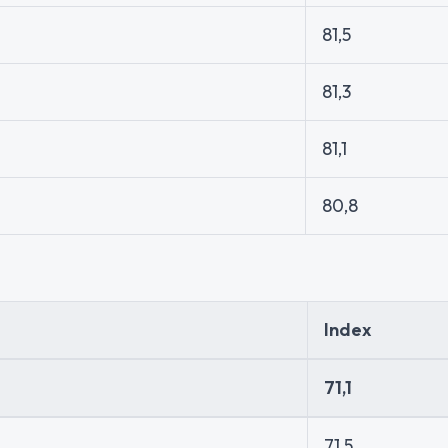
81,5
81,3
81,1
80,8
Index
71,1
71,5