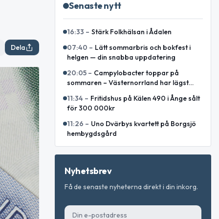
Senaste nytt
16:33
–
Stärk Folkhälsan i Ådalen
Dela
07:40
–
Lätt sommarbris och bokfest i
helgen — din snabba uppdatering
20:05
–
Campylobacter toppar på
sommaren – Västernorrland har lägst
incidens enligt sammanställning
11:34
–
Fritidshus på Kälen 490 i Ånge sålt
för 300 000kr
11:26
–
Uno Dvärbys kvartett på Borgsjö
hembygdsgård
Nyhetsbrev
Få de senaste nyheterna direkt i din inkorg.