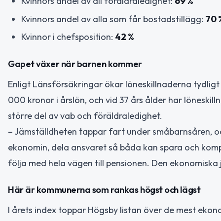
Kvinnors andel av all föräldraledighet:
69 %
Kvinnors andel av alla som får bostadstillägg:
70 
Kvinnor i chefsposition:
42 %
Gapet växer när barnen kommer
Enligt Länsförsäkringar ökar löneskillnaderna tydligt 
000 kronor i årslön, och vid 37 års ålder har löneskill
större del av vab och föräldraledighet.
– Jämställdheten tappar fart under småbarnsåren, o
ekonomin, dela ansvaret så båda kan spara och komp
följa med hela vägen till pensionen. Den ekonomiska 
Här är kommunerna som rankas högst och lägst
I årets index toppar Högsby listan över de mest e