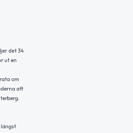
ljer det 34
or ut en
Prata om
aderna att
terberg.
 längst