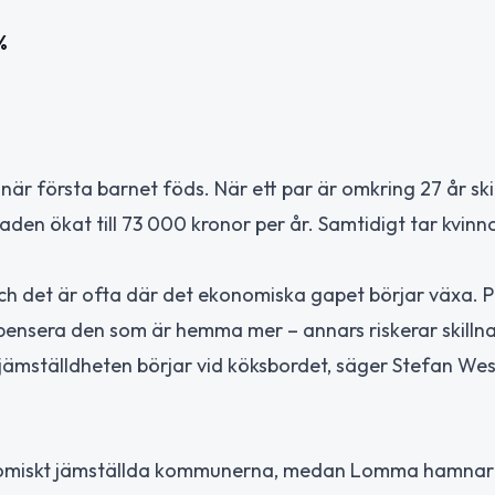
%
när första barnet föds. När ett par är omkring 27 år ski
naden ökat till 73 000 kronor per år. Samtidigt tar kvinn
ch det är ofta där det ekonomiska gapet börjar växa. 
ensera den som är hemma mer – annars riskerar skilln
jämställdheten börjar vid köksbordet, säger Stefan Wes
konomiskt jämställda kommunerna, medan Lomma hamnar