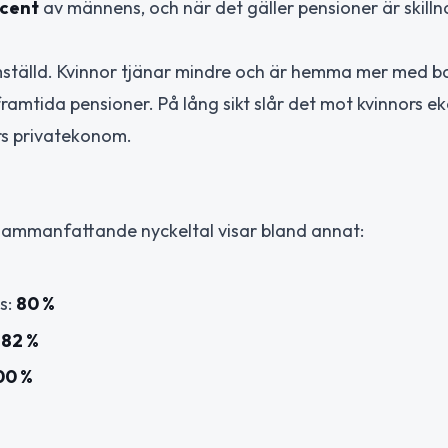
ocent
av männens, och när det gäller pensioner är skill
ställd. Kvinnor tjänar mindre och är hemma mer med b
framtida pensioner. På lång sikt slår det mot kvinnors 
rs privatekonom.
 sammanfattande nyckeltal visar bland annat:
s:
80 %
:
82 %
00 %