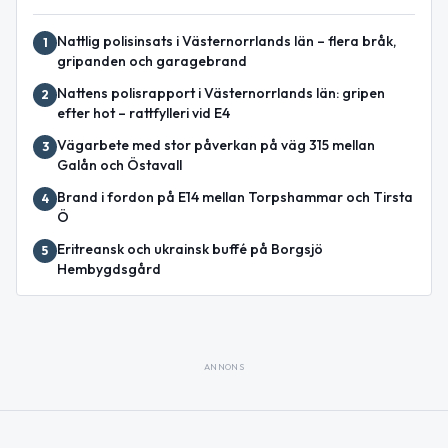
Nattlig polisinsats i Västernorrlands län – flera bråk,
1
gripanden och garagebrand
Nattens polisrapport i Västernorrlands län: gripen
2
efter hot – rattfylleri vid E4
Vägarbete med stor påverkan på väg 315 mellan
3
Galån och Östavall
Brand i fordon på E14 mellan Torpshammar och Tirsta
4
Ö
Eritreansk och ukrainsk buffé på Borgsjö
5
Hembygdsgård
ANNONS