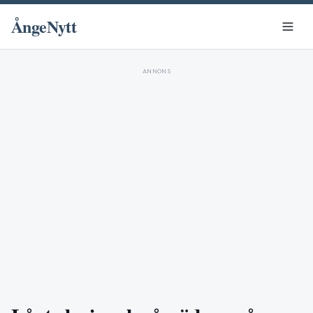
ÅngeNytt
ANNONS