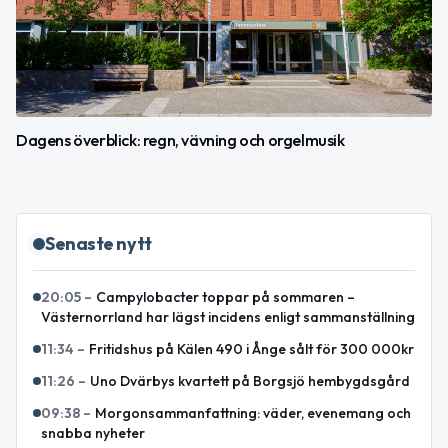
Dagens överblick: regn, vävning och orgelmusik
Senaste nytt
20:05
–
Campylobacter toppar på sommaren –
Västernorrland har lägst incidens enligt sammanställning
11:34
–
Fritidshus på Kälen 490 i Ånge sålt för 300 000kr
11:26
–
Uno Dvärbys kvartett på Borgsjö hembygdsgård
09:38
–
Morgonsammanfattning: väder, evenemang och
snabba nyheter