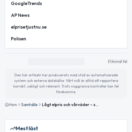
GoogleTrends
AP News
elprisetjustnu.se
Polisen
Anmäl fel
Den här artikeln har producerats med stöd av automatiserade
system och externa datakällor. Vårt mål är alltid att rapportera
korrekt, sakligt och relevant. Trots noggranna kontroller kan fel
förekomma.
Hem
Samhälle
Lågt elpris och vårväder – så ser dagen ut
Mest läst