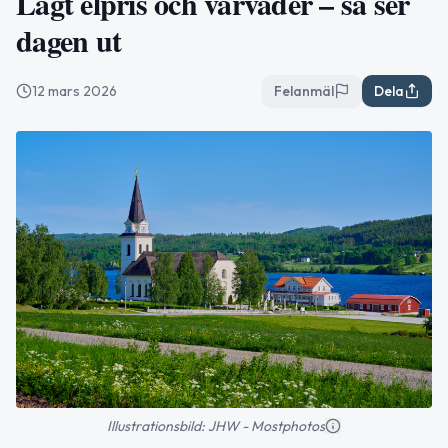
Lågt elpris och vårväder – så ser
dagen ut
12 mars 2026
Felanmäl
Dela
Illustrationsbild: JHW - Mostphotos