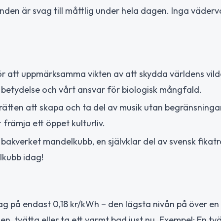
Vinden är svag till måttlig under hela dagen. Inga väder
ör att uppmärksamma vikten av att skydda världens vild
ens betydelse och vårt ansvar för biologisk mångfald.
rätten att skapa och ta del av musik utan begränsninga
 främja ett öppet kulturliv.
 bakverket mandelkubb, en självklar del av svensk fikatr
lkubb idag!
 idag på endast 0,18 kr/kWh – den lägsta nivån på över en
en, tvätta eller ta ett varmt bad just nu. Exempel: En tv