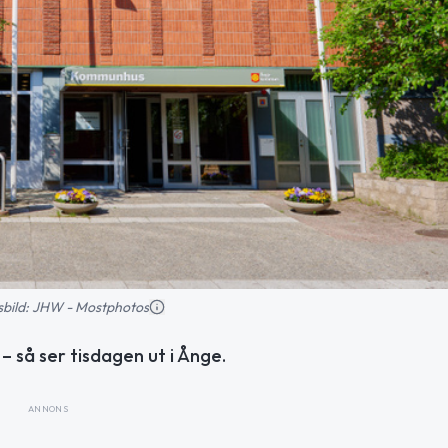
nsbild: JHW - Mostphotos
– så ser tisdagen ut i Ånge.
ANNONS