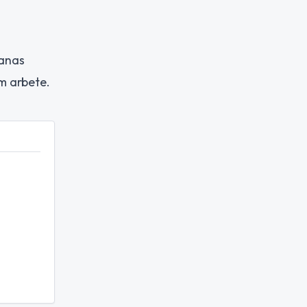
hanas
om arbete.