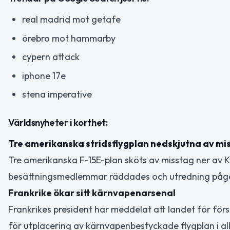
real madrid mot getafe
örebro mot hammarby
cypern attack
iphone 17e
stena imperative
Världsnyheter i korthet:
Tre amerikanska stridsflygplan nedskjutna av mi
Tre amerikanska F-15E-plan sköts av misstag ner av K
besättningsmedlemmar räddades och utredning påg
Frankrike ökar sitt kärnvapenarsenal
Frankrikes president har meddelat att landet för fö
för utplacering av kärnvapenbestyckade flygplan i alli