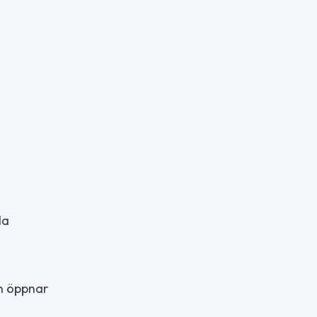
la
ch öppnar