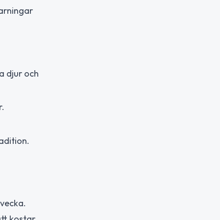
varningar
a djur och
r.
adition.
 vecka.
ätt kostar