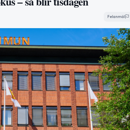
kus – så blir tisdagen
Felanmäl