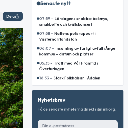
Senaste nytt
Dela
07:59
–
Lördagens snabba: bokmys,
smakbuffé och kvällskonsert
07:58
–
Nattens polisrapport i
Västernorrlands län
06:07
–
Insamling av farligt avfall i Ånge
kommun – datum och platser
05:35
–
Träff med Vår Framtid i
Överturingen
16:33
–
Stärk Folkhälsan i Ådalen
Nyhetsbrev
Få de senaste nyheterna direkt i din inkorg.