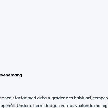
 evenemang
rgonen startar med cirka 4 grader och halvklart, tempe
lir uppehåll. Under eftermiddagen väntas växlande molni