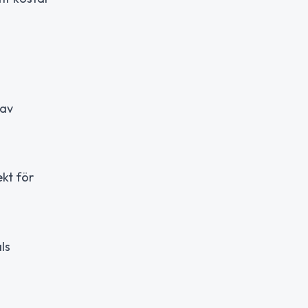
 av
kt för
ls