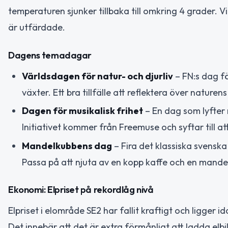
temperaturen sjunker tillbaka till omkring 4 grader. 
är utfärdade.
Dagens temadagar
Världsdagen för natur- och djurliv
– FN:s dag f
växter. Ett bra tillfälle att reflektera över natur
Dagen för musikalisk frihet
– En dag som lyfter 
Initiativet kommer från Freemuse och syftar till att
Mandelkubbens dag
– Fira det klassiska svenska
Passa på att njuta av en kopp kaffe och en mande
Ekonomi: Elpriset på rekordlåg nivå
Elpriset i elområde SE2 har fallit kraftigt och ligger
Det innebär att det är extra förmånligt att ladda elbil