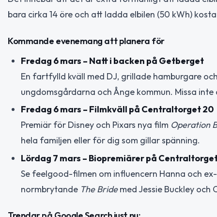
bara cirka 14 öre och att ladda elbilen (50 kWh) kosta
Kommande evenemang att planera för
Fredag 6 mars – Natt i backen på Getberget
En fartfylld kväll med DJ, grillade hamburgare och
ungdomsgårdarna och Ånge kommun. Missa inte å
Fredag 6 mars – Filmkväll på Centraltorget 20
Premiär för Disney och Pixars nya film
Operation 
hela familjen eller för dig som gillar spänning.
Lördag 7 mars – Biopremiärer på Centraltorge
Se feelgood-filmen om influencern Hanna och ex-
normbrytande
The Bride
med Jessie Buckley och Ch
Trendar på Google Search just nu: