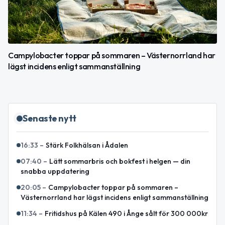
Campylobacter toppar på sommaren – Västernorrland har
lägst incidens enligt sammanställning
Senaste nytt
16:33
–
Stärk Folkhälsan i Ådalen
07:40
–
Lätt sommarbris och bokfest i helgen — din
snabba uppdatering
20:05
–
Campylobacter toppar på sommaren –
Västernorrland har lägst incidens enligt sammanställning
11:34
–
Fritidshus på Kälen 490 i Ånge sålt för 300 000kr