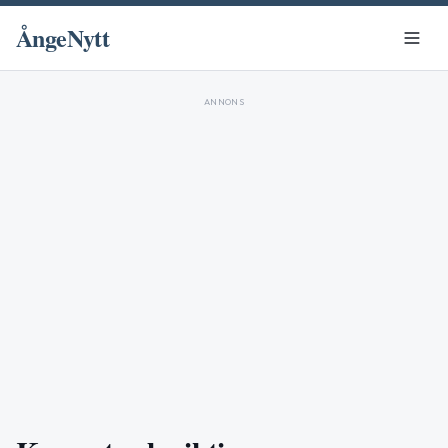
ÅngeNytt
ANNONS