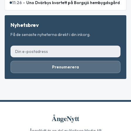
11:26
–
Uno Dvärbys kvartett på Borgsjö hembygdsgård
Nyhetsbrev
Få de senaste nyheterna direkt i din inkorg.
Prenumerera
ÅngeNytt
ÅngeNytt
är en del av Notisen Media AB