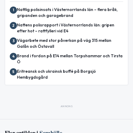
Nattlig polisinsats i Västernorrlands län – flera bråk,
1
gripanden och garagebrand
Nattens polisrapport i Västernorrlands län: gripen
2
efter hot – rattfylleri vid E4
Vägarbete med stor påverkan på väg 315 mellan
3
Galån och Östavall
Brand i fordon på E14 mellan Torpshammar och Tirsta
4
Ö
Eritreansk och ukrainsk buffé på Borgsjö
5
Hembygdsgård
ANNONS
Fler artiklar i
Samhälle