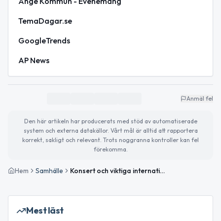
Ånge Kommun - Evenemang
TemaDagar.se
GoogleTrends
AP News
Anmäl fel
Den här artikeln har producerats med stöd av automatiserade
system och externa datakällor. Vårt mål är alltid att rapportera
korrekt, sakligt och relevant. Trots noggranna kontroller kan fel
förekomma.
Hem
Samhälle
Konsert och viktiga internationella dagar i fokus idag
Mest läst