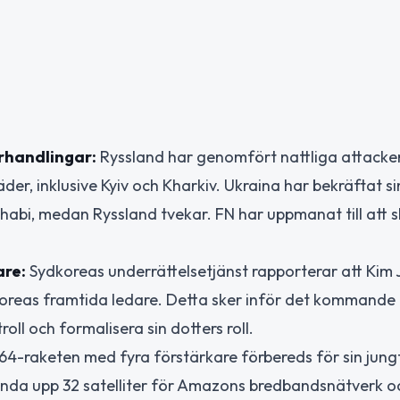
rhandlingar:
Ryssland har genomfört nattliga attack
äder, inklusive Kyiv och Kharkiv. Ukraina har bekräftat s
habi, medan Ryssland tvekar. FN har uppmanat till att s
are:
Sydkoreas underrättelsetjänst rapporterar att Kim
rdkoreas framtida ledare. Detta sker inför det kommande
ll och formalisera sin dotters roll.
64-raketen med fyra förstärkare förbereds för sin jung
ända upp 32 satelliter för Amazons bredbandsnätverk o