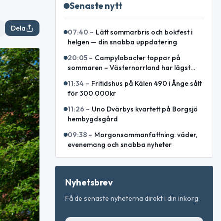
Senaste nytt
Dela
07:40
–
Lätt sommarbris och bokfest i
helgen — din snabba uppdatering
20:05
–
Campylobacter toppar på
sommaren – Västernorrland har lägst
incidens enligt sammanställning
11:34
–
Fritidshus på Kälen 490 i Ånge sålt
för 300 000kr
11:26
–
Uno Dvärbys kvartett på Borgsjö
hembygdsgård
09:38
–
Morgonsammanfattning: väder,
evenemang och snabba nyheter
Nyhetsbrev
Få de senaste nyheterna direkt i din inkorg.