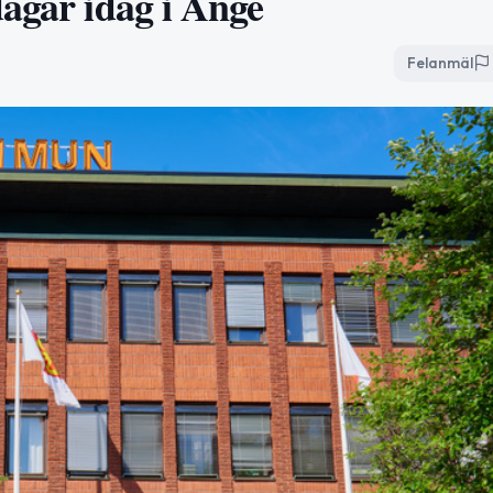
dagar idag i Ånge
Felanmäl