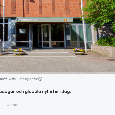
nsbild: JHW - Mostphotos
madagar och globala nyheter idag.
ANNONS