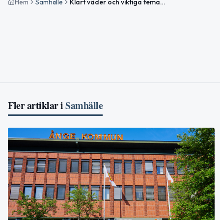
Hem
Samhälle
Klart väder och viktiga temadagar idag i Ånge
Fler artiklar i
Samhälle