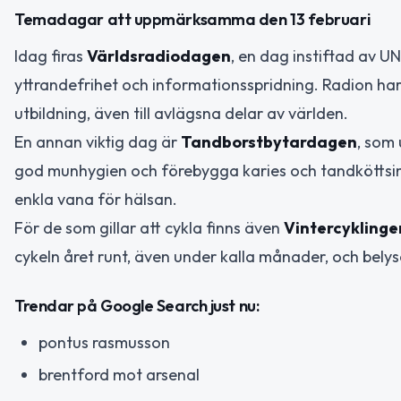
Temadagar att uppmärksamma den 13 februari
Idag firas
Världsradiodagen
, en dag instiftad av U
yttrandefrihet och informationsspridning. Radion har
utbildning, även till avlägsna delar av världen.
En annan viktig dag är
Tandborstbytardagen
, som 
god munhygien och förebygga karies och tandköttsi
enkla vana för hälsan.
För de som gillar att cykla finns även
Vintercyklinge
cykeln året runt, även under kalla månader, och belys
Trendar på Google Search just nu:
pontus rasmusson
brentford mot arsenal