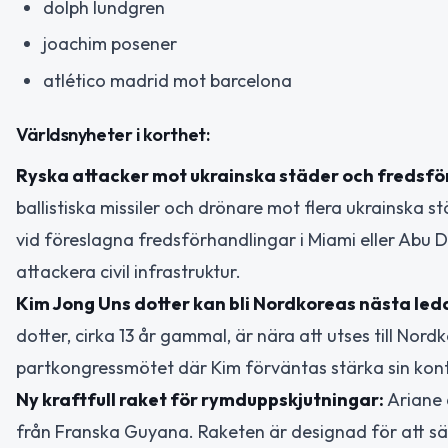
dolph lundgren
joachim posener
atlético madrid mot barcelona
Världsnyheter i korthet:
Ryska attacker mot ukrainska städer och fredsfö
ballistiska missiler och drönare mot flera ukrainska st
vid föreslagna fredsförhandlingar i Miami eller Abu D
attackera civil infrastruktur.
Kim Jong Uns dotter kan bli Nordkoreas nästa led
dotter, cirka 13 år gammal, är nära att utses till No
partkongressmötet där Kim förväntas stärka sin kontro
Ny kraftfull raket för rymduppskjutningar:
Ariane 
från Franska Guyana. Raketen är designad för att s