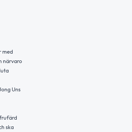
er med
in närvaro
luta
 Jong Uns
frufärd
ch ska