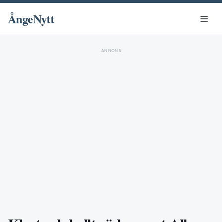
ÅngeNytt
ANNONS