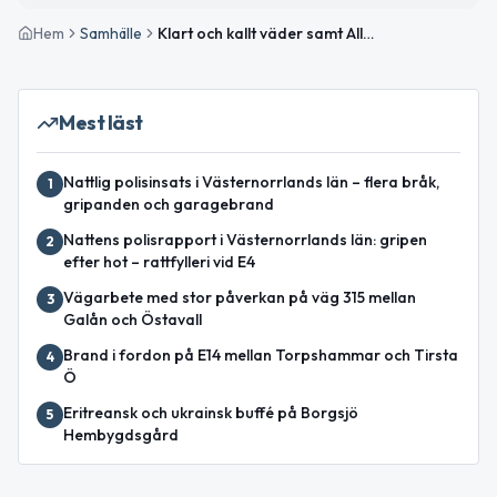
Hem
Samhälle
Klart och kallt väder samt Alla hjärtebarns dag uppmärksammas
Mest läst
Nattlig polisinsats i Västernorrlands län – flera bråk,
1
gripanden och garagebrand
Nattens polisrapport i Västernorrlands län: gripen
2
efter hot – rattfylleri vid E4
Vägarbete med stor påverkan på väg 315 mellan
3
Galån och Östavall
Brand i fordon på E14 mellan Torpshammar och Tirsta
4
Ö
Eritreansk och ukrainsk buffé på Borgsjö
5
Hembygdsgård