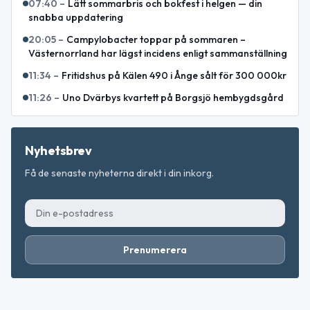
07:40
–
Lätt sommarbris och bokfest i helgen — din
snabba uppdatering
20:05
–
Campylobacter toppar på sommaren –
Västernorrland har lägst incidens enligt sammanställning
11:34
–
Fritidshus på Kälen 490 i Ånge sålt för 300 000kr
11:26
–
Uno Dvärbys kvartett på Borgsjö hembygdsgård
Nyhetsbrev
Få de senaste nyheterna direkt i din inkorg.
Prenumerera