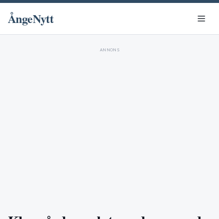
ÅngeNytt
ANNONS