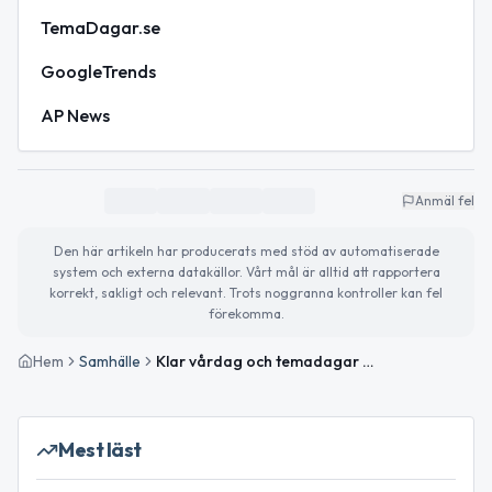
TemaDagar.se
GoogleTrends
AP News
Anmäl fel
Den här artikeln har producerats med stöd av automatiserade
system och externa datakällor. Vårt mål är alltid att rapportera
korrekt, sakligt och relevant. Trots noggranna kontroller kan fel
förekomma.
Hem
Samhälle
Klar vårdag och temadagar med fokus på hälsa och tradition
Mest läst