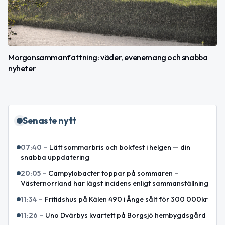
Morgonsammanfattning: väder, evenemang och snabba
nyheter
Senaste nytt
07:40
–
Lätt sommarbris och bokfest i helgen — din
snabba uppdatering
20:05
–
Campylobacter toppar på sommaren –
Västernorrland har lägst incidens enligt sammanställning
11:34
–
Fritidshus på Kälen 490 i Ånge sålt för 300 000kr
11:26
–
Uno Dvärbys kvartett på Borgsjö hembygdsgård