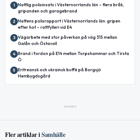
Nattlig polisinsats i Västernorrlands län – flera bråk,
1
gripanden och garagebrand
Nattens polisrapport i Västernorrlands län: gripen
2
efter hot – rattfylleri vid E4
Vägarbete med stor påverkan på väg 315 mellan
3
Galån och Östavall
Brand i fordon på E14 mellan Torpshammar och Tirsta
4
Ö
Eritreansk och ukrainsk buffé på Borgsjö
5
Hembygdsgård
ANNONS
Fler artiklar i
Samhälle