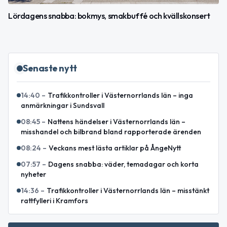
Lördagens snabba: bokmys, smakbuffé och kvällskonsert
Senaste nytt
14:40
–
Trafikkontroller i Västernorrlands län – inga
anmärkningar i Sundsvall
08:45
–
Nattens händelser i Västernorrlands län –
misshandel och bilbrand bland rapporterade ärenden
08:24
–
Veckans mest lästa artiklar på ÅngeNytt
07:57
–
Dagens snabba: väder, temadagar och korta
nyheter
14:36
–
Trafikkontroller i Västernorrlands län – misstänkt
rattfylleri i Kramfors