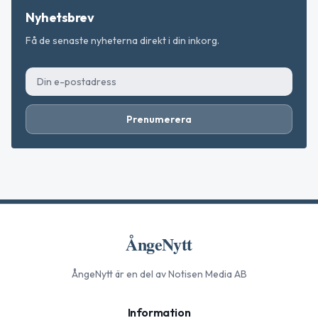
Nyhetsbrev
Få de senaste nyheterna direkt i din inkorg.
Prenumerera
ÅngeNytt
ÅngeNytt
är en del av Notisen Media AB
Information