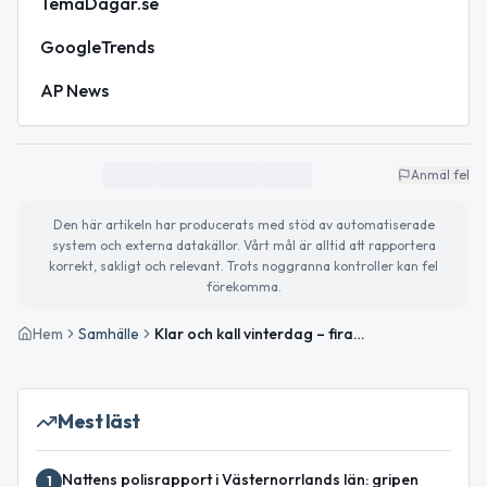
TemaDagar.se
GoogleTrends
AP News
Anmäl fel
Den här artikeln har producerats med stöd av automatiserade
system och externa datakällor. Vårt mål är alltid att rapportera
korrekt, sakligt och relevant. Trots noggranna kontroller kan fel
förekomma.
Hem
Samhälle
Klar och kall vinterdag – firande och evenemang på gång
Mest läst
Nattens polisrapport i Västernorrlands län: gripen
1