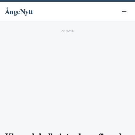
ÅngeNytt
ANNONS