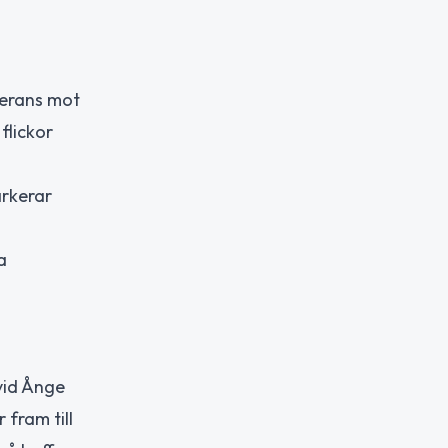
lerans mot
flickor
arkerar
a
vid Ånge
 fram till