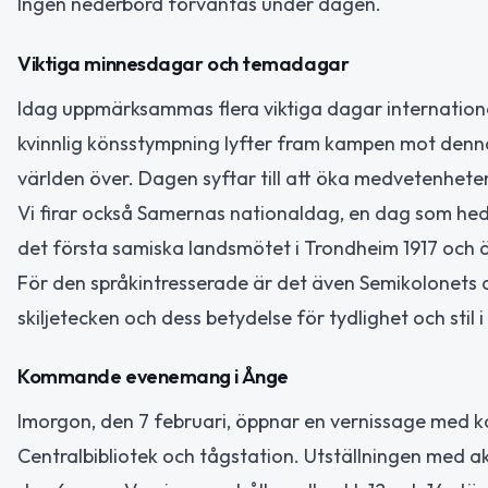
Ingen nederbörd förväntas under dagen.
Viktiga minnesdagar och temadagar
Idag uppmärksammas flera viktiga dagar internationel
kvinnlig könsstympning lyfter fram kampen mot denna
världen över. Dagen syftar till att öka medvetenheten 
Vi firar också Samernas nationaldag, en dag som hed
det första samiska landsmötet i Trondheim 1917 och ä
För den språkintresserade är det även Semikolonet
skiljetecken och dess betydelse för tydlighet och stil i
Kommande evenemang i Ånge
Imorgon, den 7 februari, öppnar en vernissage med ko
Centralbibliotek och tågstation. Utställningen med ak