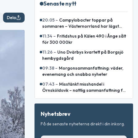
Senaste nytt
Dela
20:05
–
Campylobacter toppar på
sommaren – Västernorrland har lägst
incidens enligt sammanställning
11:34
–
Fritidshus på Kälen 490 i Ånge sålt
för 300 000kr
11:26
–
Uno Dvärbys kvartett på Borgsjö
hembygdsgård
09:38
–
Morgonsammanfattning: väder,
evenemang och snabba nyheter
07:43
–
Misstänkt misshandel i
Örnsköldsvik – nattlig sammanfattning för
Västernorrlands län
Nyhetsbrev
Få de senaste nyheterna direkt i din inkorg.