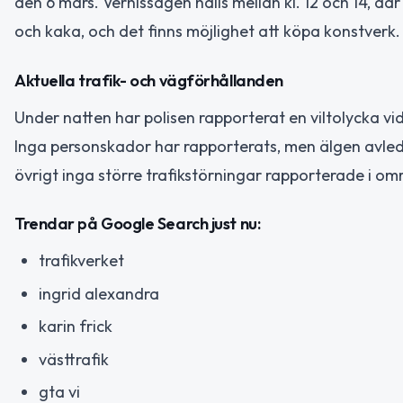
den 6 mars. Vernissagen hålls mellan kl. 12 och 14, d
och kaka, och det finns möjlighet att köpa konstverk. Et
Aktuella trafik- och vägförhållanden
Under natten har polisen rapporterat en viltolycka vid
Inga personskador har rapporterats, men älgen avled v
övrigt inga större trafikstörningar rapporterade i om
Trendar på Google Search just nu:
trafikverket
ingrid alexandra
karin frick
västtrafik
gta vi