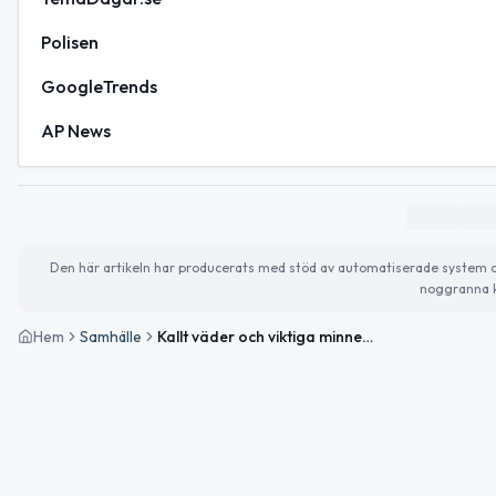
Polisen
GoogleTrends
AP News
Den här artikeln har producerats med stöd av automatiserade system och 
noggranna k
Hem
Samhälle
Kallt väder och viktiga minnesdagar i fokus idag