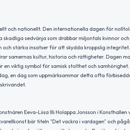
lt och nationellt. Den internationella dagen för nollto
 skadliga sedvänja som drabbar miljontals kvinnor och 
och stärka insatser för att skydda kroppslig integritet.
rar samernas kultur, historia och rättigheter. Dagen m
r en viktig symbol för samisk stolthet och samhörighet.
s dag, en dag som uppmärksammar detta ofta förbisedd
 skrivandet.
nstnären Eeva-Liisa Illi Holappa Jonsson i Konsthallen 
varellkonst bär titeln "Det vackra i vardagen" och pågår