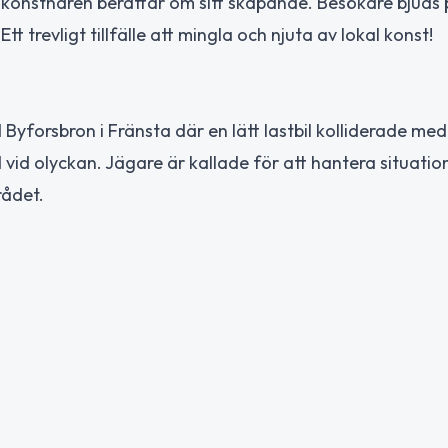
är konstnären berättar om sitt skapande. Besökare bjuds 
t trevligt tillfälle att mingla och njuta av lokal konst!
 Byforsbron i Fränsta där en lätt lastbil kolliderade med
id olyckan. Jägare är kallade för att hantera situation
rådet.