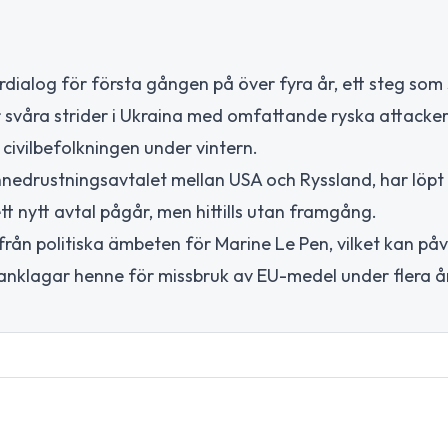
rdialog för första gången på över fyra år, ett steg som
r svåra strider i Ukraina med omfattande ryska attacke
 civilbefolkningen under vintern.
drustningsavtalet mellan USA och Ryssland, har löpt u
tt nytt avtal pågår, men hittills utan framgång.
från politiska ämbeten för Marine Le Pen, vilket kan på
 anklagar henne för missbruk av EU-medel under flera å