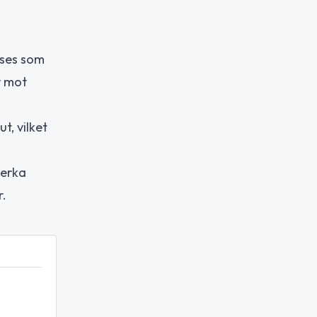
 ses som
r mot
t, vilket
verka
r.