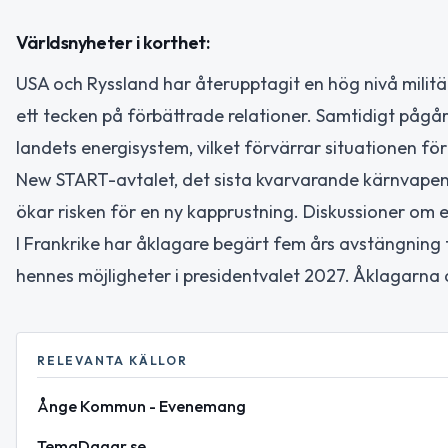
Världsnyheter i korthet:
USA och Ryssland har återupptagit en hög nivå militä
ett tecken på förbättrade relationer. Samtidigt pågå
landets energisystem, vilket förvärrar situationen för
New START-avtalet, det sista kvarvarande kärnvapenne
ökar risken för en ny kapprustning. Diskussioner om e
I Frankrike har åklagare begärt fem års avstängning 
hennes möjligheter i presidentvalet 2027. Åklagarna
RELEVANTA KÄLLOR
Ånge Kommun - Evenemang
TemaDagar.se