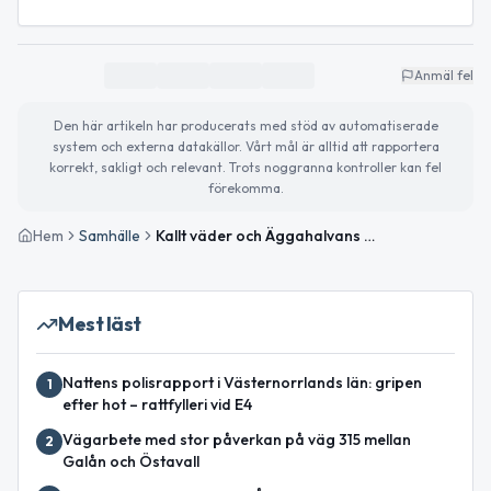
Anmäl fel
Den här artikeln har producerats med stöd av automatiserade
system och externa datakällor. Vårt mål är alltid att rapportera
korrekt, sakligt och relevant. Trots noggranna kontroller kan fel
förekomma.
Hem
Samhälle
Kallt väder och Äggahalvans dag – viktiga nyheter och evenemang
Mest läst
Nattens polisrapport i Västernorrlands län: gripen
1
efter hot – rattfylleri vid E4
Vägarbete med stor påverkan på väg 315 mellan
2
Galån och Östavall