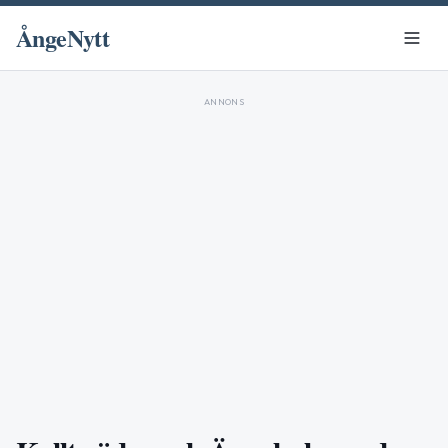
ÅngeNytt
ANNONS