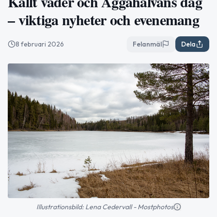
Kallt väder och Äggahalvans dag
– viktiga nyheter och evenemang
8 februari 2026
Felanmäl
Dela
Illustrationsbild: Lena Cedervall - Mostphotos