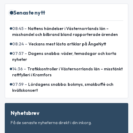
Senaste nytt
08:45
–
Nattens händelser i Västernorrlands län –
misshandel och bilbrand bland rapporterade ärenden
08:24
–
Veckans mest lästa artiklar på ÅngeNytt
07:57
–
Dagens snabba: väder, temadagar och korta
nyheter
14:36
–
Trafikkontroller i Västernorrlands län – misstänkt
rattfylleri i Kramfors
07:59
–
Lördagens snabba: bokmys, smakbuffé och
kvällskonsert
Nyhetsbrev
Få de senaste nyheterna direkt i din inkorg.