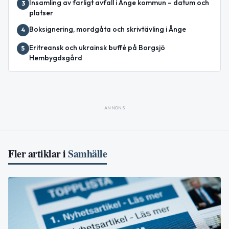
Insamling av farligt avfall i Ånge kommun – datum och
3
platser
Boksignering, mordgåta och skrivtävling i Ånge
4
Eritreansk och ukrainsk buffé på Borgsjö
5
Hembygdsgård
ANNONS
Fler artiklar i
Samhälle