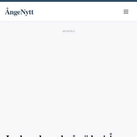
ÅngeNytt
ANNONS