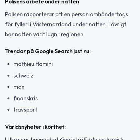
Polisens arbete under natten
Polisen rapporterar att en person omhändertogs
för fylleri i Västernorrland under natten. I övrigt
har natten varit lugn i regionen.
Trendar på Google Search just nu:
mathieu flamini
schweiz
max
finanskris
travsport
Världsnyheter i korthet:
I Ukrainas huvudstad Kiev inträffade en tragisk