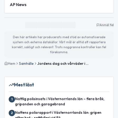
AP News
Anmäl fel
Den här artikeln har producerats med stöd av automatiserade
system och externa datakällor. Vårt mål är alltid att rapportera
korrekt, sakligt och relevant. Trots noggranna kontroller kan fel
förekomma.
Hem
Samhälle
Jordens dag och vårväder i Ånge – så ser tisdagen ut
Mest läst
Nattlig polisinsats i Västernorrlands län – flera bråk,
1
gripanden och garagebrand
Nattens polisrapport i Västernorrlands län: gripen
2
efter hot – rattfylleri vid E4