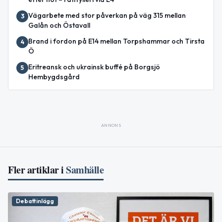
Vägarbete med stor påverkan på väg 315 mellan
3
Galån och Östavall
Brand i fordon på E14 mellan Torpshammar och Tirsta
4
Ö
Eritreansk och ukrainsk buffé på Borgsjö
5
Hembygdsgård
ANNONS
Fler artiklar i
Samhälle
Debattinlägg