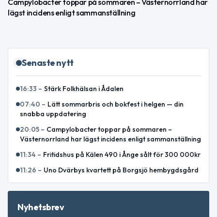
Campylobacter toppar på sommaren – Västernorrland har
lägst incidens enligt sammanställning
Senaste nytt
16:33
–
Stärk Folkhälsan i Ådalen
07:40
–
Lätt sommarbris och bokfest i helgen — din
snabba uppdatering
20:05
–
Campylobacter toppar på sommaren –
Västernorrland har lägst incidens enligt sammanställning
11:34
–
Fritidshus på Kälen 490 i Ånge sålt för 300 000kr
11:26
–
Uno Dvärbys kvartett på Borgsjö hembygdsgård
Nyhetsbrev