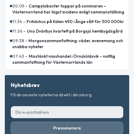
20:05
–
Campylobacter toppar på sommaren –
Västernorrland har lägst incidens enligt sammanställning
11:34
–
Fritidshus på Kälen 490 i Ånge sålt för 300 000kr
11:26
–
Uno Dvärbys kvartett på Borgsjö hembygdsgård
09:38
–
Morgonsammanfattning: väder, evenemang och
snabba nyheter
07:43
–
Misstänkt misshandel i Örnsköldsvik – nattlig
sammanfattning för Västernorrlands län
Nyhetsbrev
Få de senaste nyheterna direkt i din inkorg.
Prenumerera