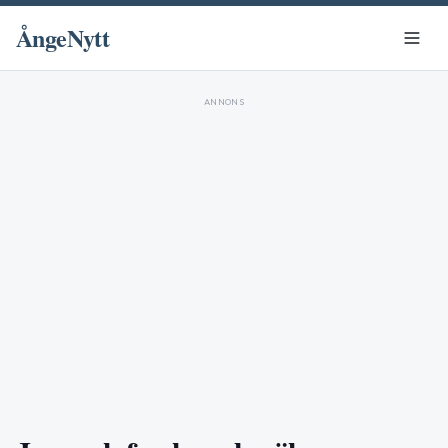
ÅngeNytt
ANNONS