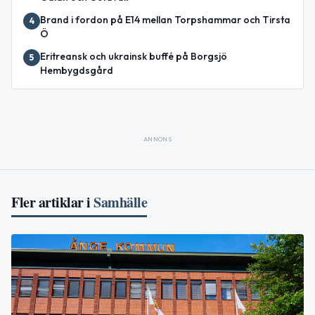
Brand i fordon på E14 mellan Torpshammar och Tirsta
4
Ö
Eritreansk och ukrainsk buffé på Borgsjö
5
Hembygdsgård
ANNONS
Fler artiklar i
Samhälle