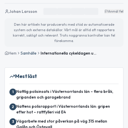
Johan Larsson
Anmäl fel
Den här artikeln har producerats med stöd av automatiserade
system och externa datakällor. Vårt mål är alltid att rapportera
korrekt, sakligt och relevant. Trots noggranna kontroller kan fel
förekomma.
Hem
Samhälle
Internationella cykeldagen uppmärksammas – så blir dagen i Ånge
Mest läst
Nattlig polisinsats i Västernorrlands län – flera bråk,
1
gripanden och garagebrand
Nattens polisrapport i Västernorrlands län: gripen
2
efter hot – rattfylleri vid E4
Vägarbete med stor påverkan på väg 315 mellan
3
Galån och Östavall