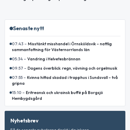
Senaste nytt
07:43
–
Misstänkt misshandel i Örnsköldsvik – nattlig
sammanfattning för Västernorrlands län
05:34
–
Vandring i Helvetesbrännan
09:57
–
Dagens överblick: regn, vävning och orgelmusik
07:55
–
Kvinna hittad skadad i trapphus i Sundsvall – två
gripna
15:10
–
Eritreansk och ukrainsk buffé på Borgsjö
Hembygdsgård
Nyhetsbrev
Få de senaste nyheterna direkt i din inkorg.