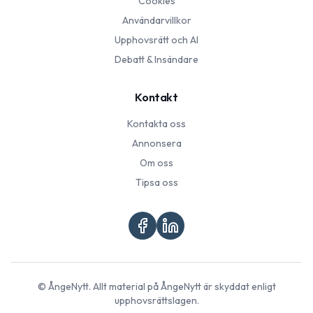
Cookies
Användarvillkor
Upphovsrätt och AI
Debatt & Insändare
Kontakt
Kontakta oss
Annonsera
Om oss
Tipsa oss
©
ÅngeNytt
. Allt material på
ÅngeNytt
är skyddat enligt
upphovsrättslagen.