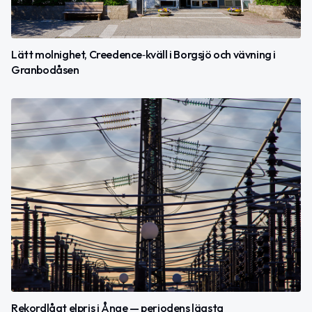
Lätt molnighet, Creedence‑kväll i Borgsjö och vävning i
Granbodåsen
Rekordlågt elpris i Ånge — periodens lägsta