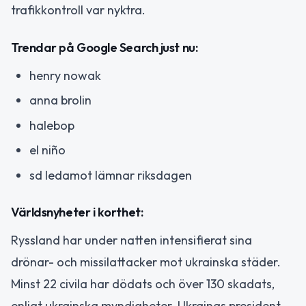
trafikkontroll var nyktra.
Trendar på Google Search just nu:
henry nowak
anna brolin
halebop
el niño
sd ledamot lämnar riksdagen
Världsnyheter i korthet:
Ryssland har under natten intensifierat sina
drönar- och missilattacker mot ukrainska städer.
Minst 22 civila har dödats och över 130 skadats,
enligt ukrainska myndigheter. Ukrainas president