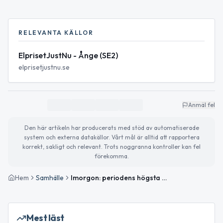
RELEVANTA KÄLLOR
ElprisetJustNu - Ånge (SE2)
elprisetjustnu.se
Anmäl fel
Den här artikeln har producerats med stöd av automatiserade
system och externa datakällor. Vårt mål är alltid att rapportera
korrekt, sakligt och relevant. Trots noggranna kontroller kan fel
förekomma.
Hem
Samhälle
Imorgon: periodens högsta elpris i Ånge
Mest läst