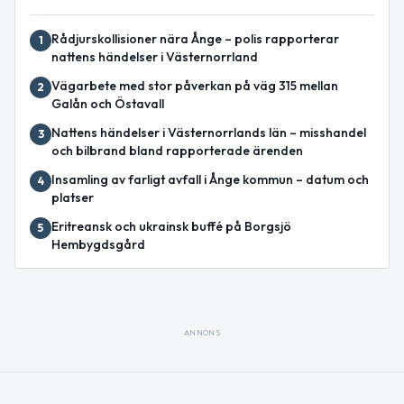
Rådjurskollisioner nära Ånge – polis rapporterar
1
nattens händelser i Västernorrland
Vägarbete med stor påverkan på väg 315 mellan
2
Galån och Östavall
Nattens händelser i Västernorrlands län – misshandel
3
och bilbrand bland rapporterade ärenden
Insamling av farligt avfall i Ånge kommun – datum och
4
platser
Eritreansk och ukrainsk buffé på Borgsjö
5
Hembygdsgård
ANNONS