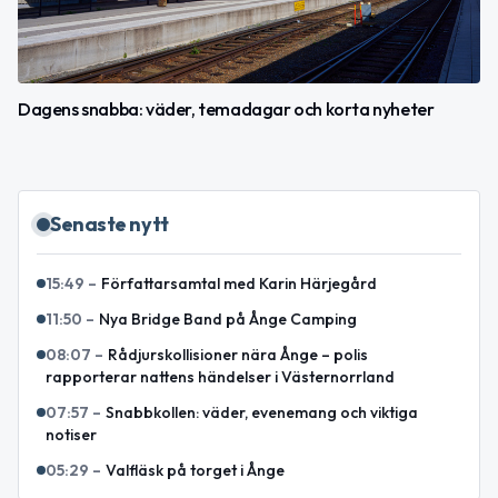
Dagens snabba: väder, temadagar och korta nyheter
Senaste nytt
15:49
–
Författarsamtal med Karin Härjegård
11:50
–
Nya Bridge Band på Ånge Camping
08:07
–
Rådjurskollisioner nära Ånge – polis
rapporterar nattens händelser i Västernorrland
07:57
–
Snabbkollen: väder, evenemang och viktiga
notiser
05:29
–
Valfläsk på torget i Ånge