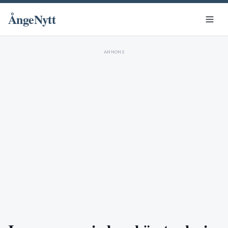
ÅngeNytt
ANNONS