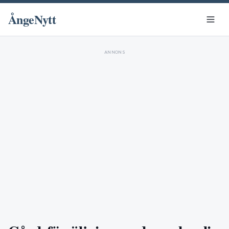
ÅngeNytt
ANNONS