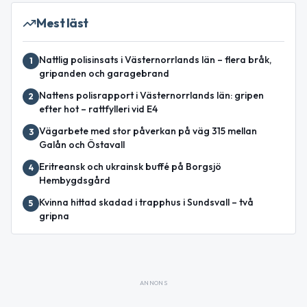
Mest läst
Nattlig polisinsats i Västernorrlands län – flera bråk,
1
gripanden och garagebrand
Nattens polisrapport i Västernorrlands län: gripen
2
efter hot – rattfylleri vid E4
Vägarbete med stor påverkan på väg 315 mellan
3
Galån och Östavall
Eritreansk och ukrainsk buffé på Borgsjö
4
Hembygdsgård
Kvinna hittad skadad i trapphus i Sundsvall – två
5
gripna
ANNONS