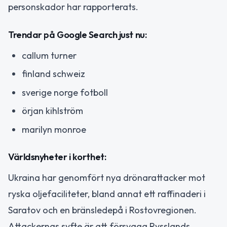
personskador har rapporterats.
Trendar på Google Search just nu:
callum turner
finland schweiz
sverige norge fotboll
örjan kihlström
marilyn monroe
Världsnyheter i korthet:
Ukraina har genomfört nya drönarattacker mot
ryska oljefaciliteter, bland annat ett raffinaderi i
Saratov och en bränsledepå i Rostovregionen.
Attackernas syfte är att försvaga Rysslands