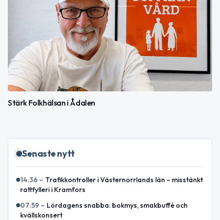
Stärk Folkhälsan i Ådalen
Senaste nytt
14:36
–
Trafikkontroller i Västernorrlands län – misstänkt
rattfylleri i Kramfors
07:59
–
Lördagens snabba: bokmys, smakbuffé och
kvällskonsert