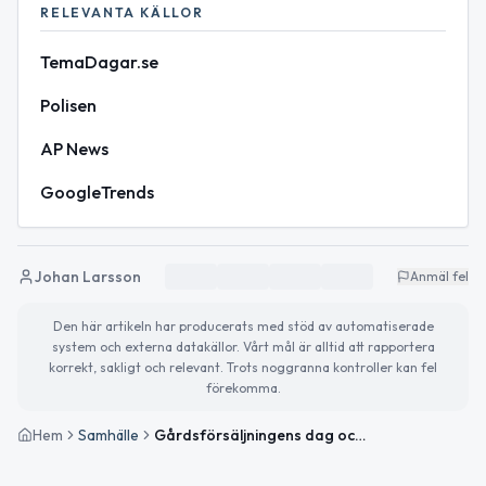
RELEVANTA KÄLLOR
TemaDagar.se
Polisen
AP News
GoogleTrends
Johan Larsson
Anmäl fel
Den här artikeln har producerats med stöd av automatiserade
system och externa datakällor. Vårt mål är alltid att rapportera
korrekt, sakligt och relevant. Trots noggranna kontroller kan fel
förekomma.
Hem
Samhälle
Gårdsförsäljningens dag och solig start på juni