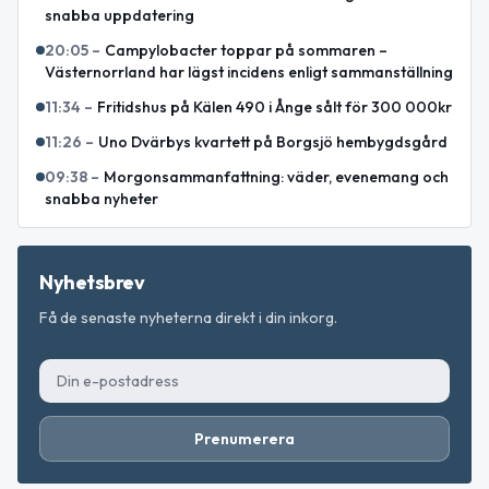
snabba uppdatering
20:05
–
Campylobacter toppar på sommaren –
Västernorrland har lägst incidens enligt sammanställning
11:34
–
Fritidshus på Kälen 490 i Ånge sålt för 300 000kr
11:26
–
Uno Dvärbys kvartett på Borgsjö hembygdsgård
09:38
–
Morgonsammanfattning: väder, evenemang och
snabba nyheter
Nyhetsbrev
Få de senaste nyheterna direkt i din inkorg.
Prenumerera