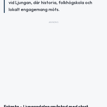
vid Ljungan, där historia, folkhögskola och
lokalt engagemang möts.
ANNONS
Fränsta – Ljungandalen småstad med stort