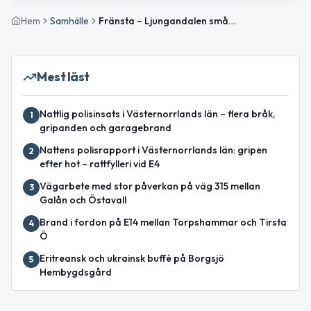
Hem
Samhälle
Fränsta – Ljungandalen småstad med stort servicehjärta
Mest läst
Nattlig polisinsats i Västernorrlands län – flera bråk,
1
gripanden och garagebrand
Nattens polisrapport i Västernorrlands län: gripen
2
efter hot – rattfylleri vid E4
Vägarbete med stor påverkan på väg 315 mellan
3
Galån och Östavall
Brand i fordon på E14 mellan Torpshammar och Tirsta
4
Ö
Eritreansk och ukrainsk buffé på Borgsjö
5
Hembygdsgård