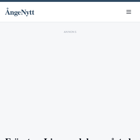
ÅngeNytt
ANNONS