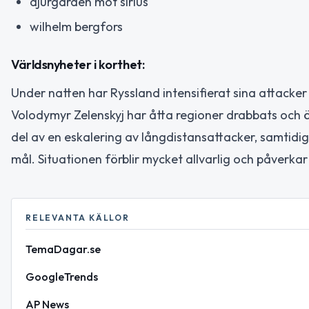
djurgården mot sirius
wilhelm bergfors
Världsnyheter i korthet:
Under natten har Ryssland intensifierat sina attacker
Volodymyr Zelenskyj har åtta regioner drabbats och öv
del av en eskalering av långdistansattacker, samtidig
mål. Situationen förblir mycket allvarlig och påverkar
RELEVANTA KÄLLOR
TemaDagar.se
GoogleTrends
AP News