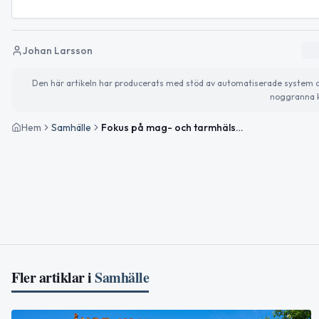
Johan Larsson
Den här artikeln har producerats med stöd av automatiserade system och 
noggranna k
Hem
Samhälle
Fokus på mag- och tarmhälsa – och halloumi på menyn idag
Fler artiklar i
Samhälle