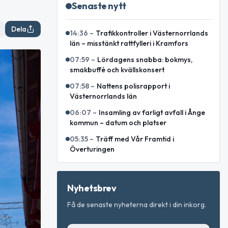
Senaste nytt
Dela
14:36
–
Trafikkontroller i Västernorrlands
län – misstänkt rattfylleri i Kramfors
07:59
–
Lördagens snabba: bokmys,
smakbuffé och kvällskonsert
07:58
–
Nattens polisrapport i
Västernorrlands län
06:07
–
Insamling av farligt avfall i Ånge
kommun – datum och platser
05:35
–
Träff med Vår Framtid i
Överturingen
Nyhetsbrev
Få de senaste nyheterna direkt i din inkorg.