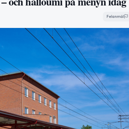
 – och halloumi på menyn idag
Felanmäl