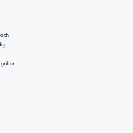
 och
dig
grillar