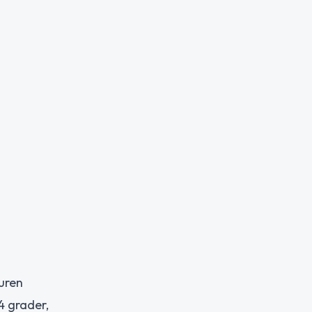
uren
4 grader,