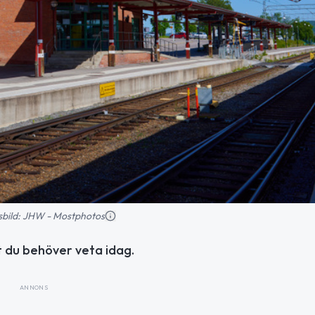
nsbild: JHW - Mostphotos
t du behöver veta idag.
ANNONS