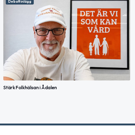
Debattinlägg
Stärk Folkhälsan i Ådalen