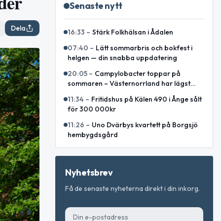
der
Senaste nytt
Dela
16:33
–
Stärk Folkhälsan i Ådalen
07:40
–
Lätt sommarbris och bokfest i
helgen — din snabba uppdatering
20:05
–
Campylobacter toppar på
sommaren – Västernorrland har lägst
incidens enligt sammanställning
11:34
–
Fritidshus på Kälen 490 i Ånge sålt
för 300 000kr
11:26
–
Uno Dvärbys kvartett på Borgsjö
hembygdsgård
Nyhetsbrev
Få de senaste nyheterna direkt i din inkorg.