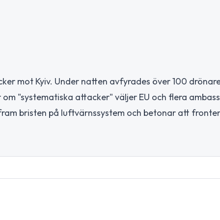
acker mot Kyiv. Under natten avfyrades över 100 drönar
ar om "systematiska attacker" väljer EU och flera ambas
r fram bristen på luftvärnssystem och betonar att fronten