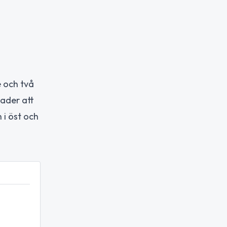
e och två
sader att
 i öst och