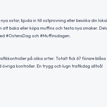
 nya ostar, bjuda in till ostprovning eller besöka din loka
att baka eller köpa muffins och testa nya smaker. Del
r med #OstensDag och #Muffinsdagen.
fikkontroller på olika orter. Totalt fick 67 förare blåsa
övriga kontroller. En trygg och lugn trafikdag alltså!