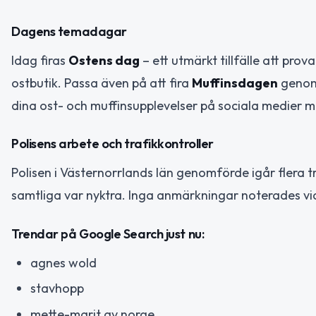
Dagens temadagar
Idag firas
Ostens dag
– ett utmärkt tillfälle att prova
ostbutik. Passa även på att fira
Muffinsdagen
genom 
dina ost- och muffinsupplevelser på sociala medie
Polisens arbete och trafikkontroller
Polisen i Västernorrlands län genomförde igår flera tra
samtliga var nyktra. Inga anmärkningar noterades vid 
Trendar på Google Search just nu:
agnes wold
stavhopp
mette-marit av norge