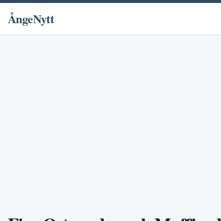
ÅngeNytt