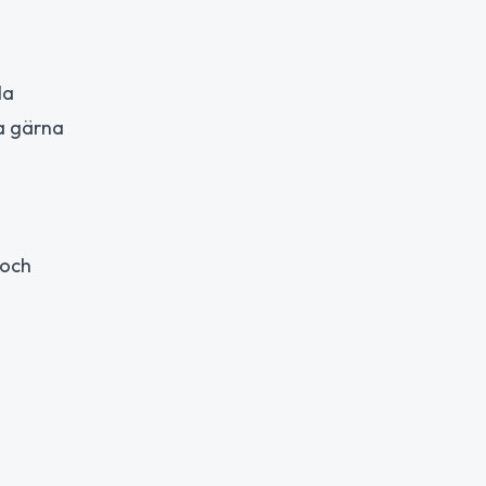
la
a gärna
 och