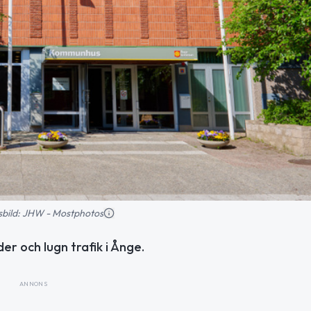
nsbild: JHW - Mostphotos
r och lugn trafik i Ånge.
ANNONS