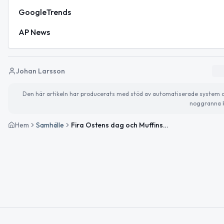
GoogleTrends
AP News
Johan Larsson
Den här artikeln har producerats med stöd av automatiserade system och 
noggranna k
Hem
Samhälle
Fira Ostens dag och Muffinsdagen – och njut av uppehållsväder