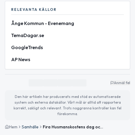
RELEVANTA KÄLLOR
Ånge Kommun - Evenemang
TemaDagar.se
GoogleTrends
AP News
Anmäl fel
Den här artikeln har producerats med stöd av automatiserade
system och externa datakällor. Vårt mål är alltid att rapportera
korrekt, sakligt och relevant. Trots noggranna kontroller kan fel
förekomma.
Hem
Samhälle
Fira Husmanskostens dag och planera sportlovet – dagens nyheter och evenemang