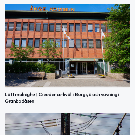
Lätt molnighet, Creedence‑kväll i Borgsjö och vävning i
Granbodåsen