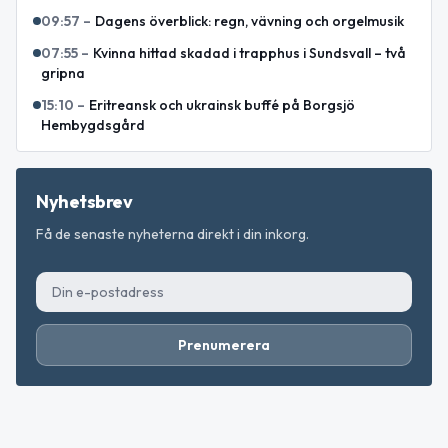
09:57
–
Dagens överblick: regn, vävning och orgelmusik
07:55
–
Kvinna hittad skadad i trapphus i Sundsvall – två
gripna
15:10
–
Eritreansk och ukrainsk buffé på Borgsjö
Hembygdsgård
Nyhetsbrev
Få de senaste nyheterna direkt i din inkorg.
Prenumerera