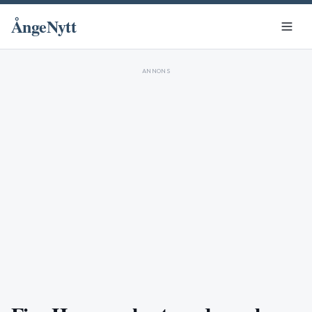
ÅngeNytt
ANNONS