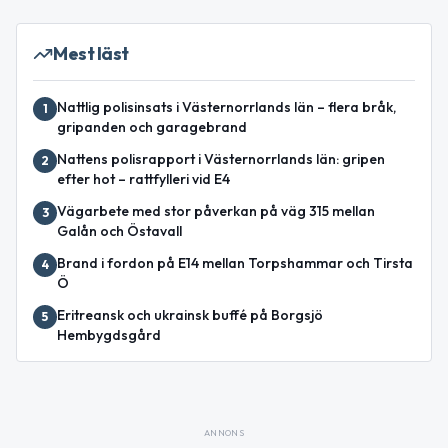
Mest läst
Nattlig polisinsats i Västernorrlands län – flera bråk,
1
gripanden och garagebrand
Nattens polisrapport i Västernorrlands län: gripen
2
efter hot – rattfylleri vid E4
Vägarbete med stor påverkan på väg 315 mellan
3
Galån och Östavall
Brand i fordon på E14 mellan Torpshammar och Tirsta
4
Ö
Eritreansk och ukrainsk buffé på Borgsjö
5
Hembygdsgård
ANNONS