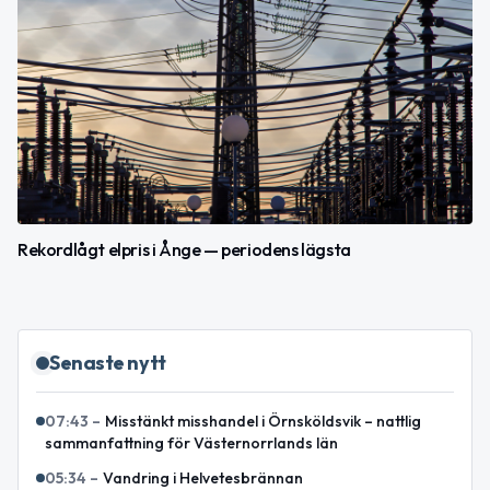
Rekordlågt elpris i Ånge — periodens lägsta
Senaste nytt
07:43
–
Misstänkt misshandel i Örnsköldsvik – nattlig
sammanfattning för Västernorrlands län
05:34
–
Vandring i Helvetesbrännan