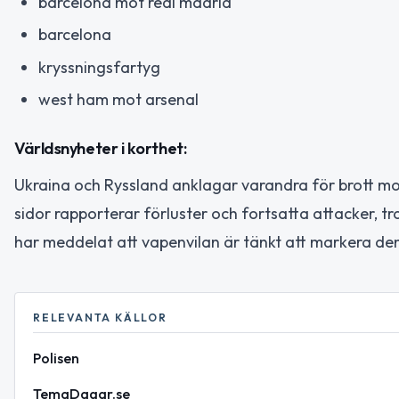
barcelona mot real madrid
barcelona
kryssningsfartyg
west ham mot arsenal
Världsnyheter i korthet:
Ukraina och Ryssland anklagar varandra för brott m
sidor rapporterar förluster och fortsatta attacker, tr
har meddelat att vapenvilan är tänkt att markera de
RELEVANTA KÄLLOR
Polisen
TemaDagar.se