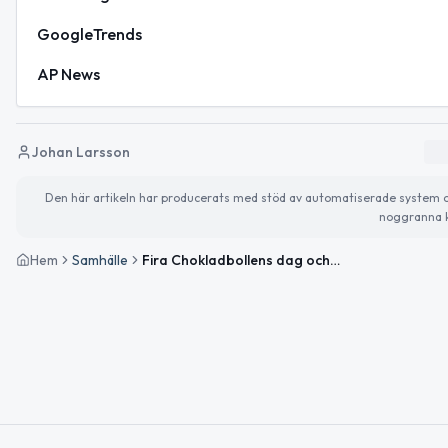
GoogleTrends
AP News
Johan Larsson
Den här artikeln har producerats med stöd av automatiserade system och 
noggranna k
Hem
Samhälle
Fira Chokladbollens dag och njut av vårvädret