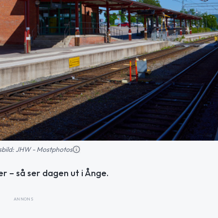
nsbild: JHW - Mostphotos
r – så ser dagen ut i Ånge.
ANNONS