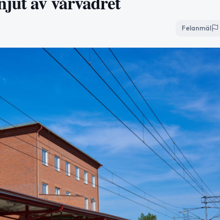
njut av vårvädret
Felanmäl