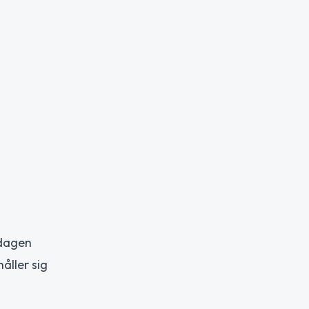
 dagen
åller sig