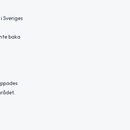
 i Sveriges
 inte baka
toppades
mrådet.