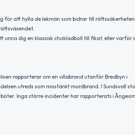
ag för att hylla de lekmän som bidrar till rättssäkerheten
rättsväsendet.
t att unna dig en klassisk chokladboll till fikat, eller varför
Polisen rapporterar om en villabrand utanför Bredbyn i
ändelsen utreds som misstänkt mordbrand. I Sundsvall s
 böter. Inga större incidenter har rapporterats i Ångeo