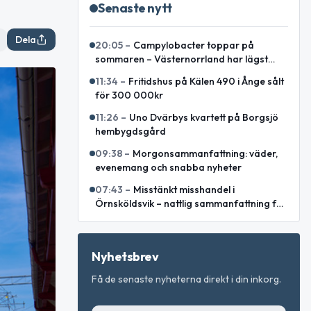
Senaste nytt
Dela
20:05
–
Campylobacter toppar på
sommaren – Västernorrland har lägst
incidens enligt sammanställning
11:34
–
Fritidshus på Kälen 490 i Ånge sålt
för 300 000kr
11:26
–
Uno Dvärbys kvartett på Borgsjö
hembygdsgård
09:38
–
Morgonsammanfattning: väder,
evenemang och snabba nyheter
07:43
–
Misstänkt misshandel i
Örnsköldsvik – nattlig sammanfattning för
Västernorrlands län
Nyhetsbrev
Få de senaste nyheterna direkt i din inkorg.