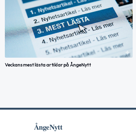
Veckans mest lästa artiklar på ÅngeNytt
ÅngeNytt