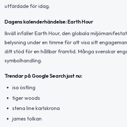
utfärdade för idag.
Dagens kalenderhändelse: Earth Hour
Ikväll infaller Earth Hour, den globala miljömanifesta
belysning under en timme för att visa sitt engagemang
ditt stöd för en hållbar framtid. Många svenskar en
symbolhandling.
Trendar på Google Search just nu:
isa östling
tiger woods
stena line karlskrona
james tolkan