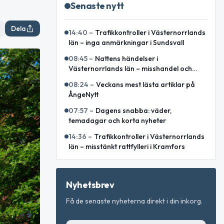
Senaste nytt
Dela
14:40
–
Trafikkontroller i Västernorrlands
län – inga anmärkningar i Sundsvall
08:45
–
Nattens händelser i
Västernorrlands län – misshandel och
bilbrand bland rapporterade ärenden
08:24
–
Veckans mest lästa artiklar på
ÅngeNytt
07:57
–
Dagens snabba: väder,
temadagar och korta nyheter
14:36
–
Trafikkontroller i Västernorrlands
län – misstänkt rattfylleri i Kramfors
Nyhetsbrev
Få de senaste nyheterna direkt i din inkorg.