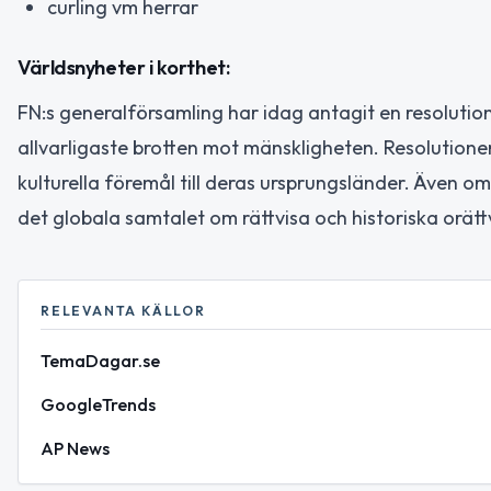
curling vm herrar
Världsnyheter i korthet:
FN:s generalförsamling har idag antagit en resoluti
allvarligaste brotten mot mänskligheten. Resolution
kulturella föremål till deras ursprungsländer. Även om 
det globala samtalet om rättvisa och historiska orättv
RELEVANTA KÄLLOR
TemaDagar.se
GoogleTrends
AP News