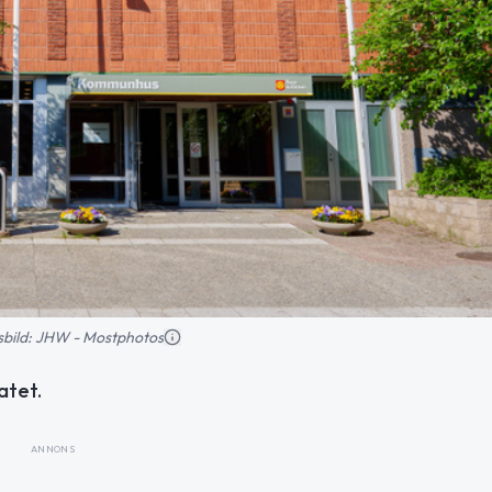
nsbild: JHW - Mostphotos
atet.
ANNONS