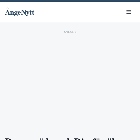
ÅngeNytt
ANNONS