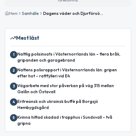
förekomma.
Hem
Samhälle
Dagens väder och Djurförsökens dag i fokus
Mest läst
Nattlig polisinsats i Västernorrlands län – flera bråk,
1
gripanden och garagebrand
Nattens polisrapport i Västernorrlands län: gripen
2
efter hot – rattfylleri vid E4
Vägarbete med stor påverkan på väg 315 mellan
3
Galån och Östavall
Eritreansk och ukrainsk buffé på Borgsjö
4
Hembygdsgård
Kvinna hittad skadad i trapphus i Sundsvall – två
5
gripna