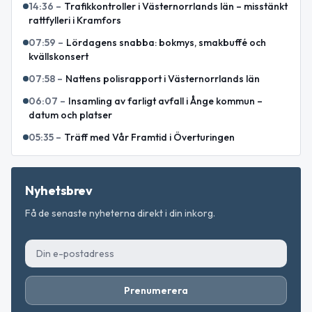
14:36
–
Trafikkontroller i Västernorrlands län – misstänkt
rattfylleri i Kramfors
07:59
–
Lördagens snabba: bokmys, smakbuffé och
kvällskonsert
07:58
–
Nattens polisrapport i Västernorrlands län
06:07
–
Insamling av farligt avfall i Ånge kommun –
datum och platser
05:35
–
Träff med Vår Framtid i Överturingen
Nyhetsbrev
Få de senaste nyheterna direkt i din inkorg.
Prenumerera