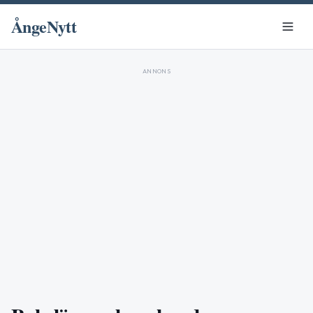
ÅngeNytt
ANNONS