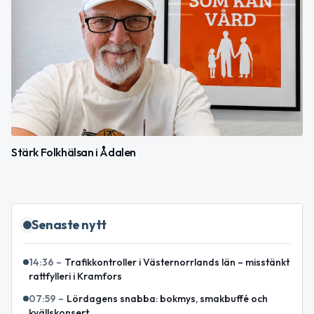
Stärk Folkhälsan i Ådalen
Senaste nytt
14:36
–
Trafikkontroller i Västernorrlands län – misstänkt
rattfylleri i Kramfors
07:59
–
Lördagens snabba: bokmys, smakbuffé och
kvällskonsert