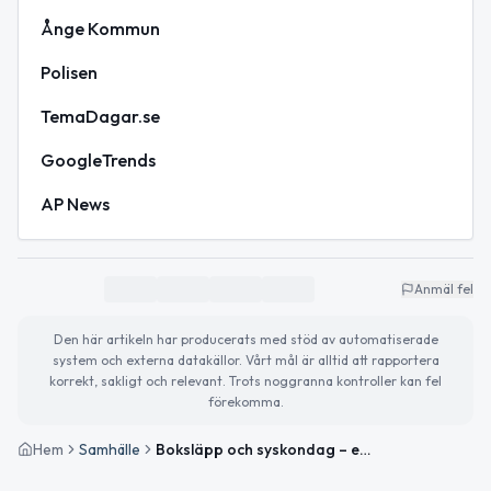
Ånge Kommun
Polisen
TemaDagar.se
GoogleTrends
AP News
Anmäl fel
Den här artikeln har producerats med stöd av automatiserade
system och externa datakällor. Vårt mål är alltid att rapportera
korrekt, sakligt och relevant. Trots noggranna kontroller kan fel
förekomma.
Hem
Samhälle
Boksläpp och syskondag – en solig fredag med lokala höjdpunkter