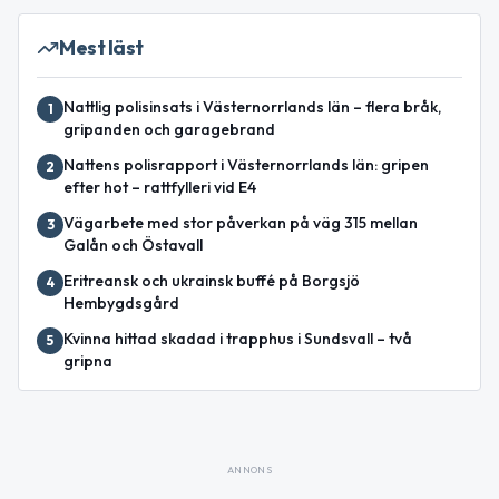
Mest läst
Nattlig polisinsats i Västernorrlands län – flera bråk,
1
gripanden och garagebrand
Nattens polisrapport i Västernorrlands län: gripen
2
efter hot – rattfylleri vid E4
Vägarbete med stor påverkan på väg 315 mellan
3
Galån och Östavall
Eritreansk och ukrainsk buffé på Borgsjö
4
Hembygdsgård
Kvinna hittad skadad i trapphus i Sundsvall – två
5
gripna
ANNONS