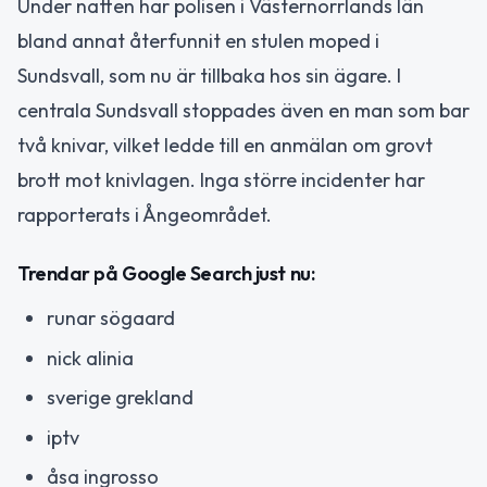
Under natten har polisen i Västernorrlands län
bland annat återfunnit en stulen moped i
Sundsvall, som nu är tillbaka hos sin ägare. I
centrala Sundsvall stoppades även en man som bar
två knivar, vilket ledde till en anmälan om grovt
brott mot knivlagen. Inga större incidenter har
rapporterats i Ångeområdet.
Trendar på Google Search just nu:
runar sögaard
nick alinia
sverige grekland
iptv
åsa ingrosso