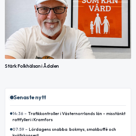
Stärk Folkhälsan i Ådalen
Senaste nytt
14:36
–
Trafikkontroller i Västernorrlands län – misstänkt
rattfylleri i Kramfors
07:59
–
Lördagens snabba: bokmys, smakbuffé och
kvällskonsert