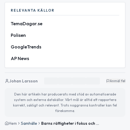
RELEVANTA KÄLLOR
TemaDagar.se
Polisen
GoogleTrends
AP News
Johan Larsson
Anmäl fel
Den här artikeln har producerats med stöd av automatiserade
system och externa datakällor. Vårt mål är alltid att rapportera
korrekt, sakligt och relevant. Trots noggranna kontroller kan fel
förekomma.
Hem
Samhälle
Barns rättigheter i fokus och vädret bjuder på milda temperaturer