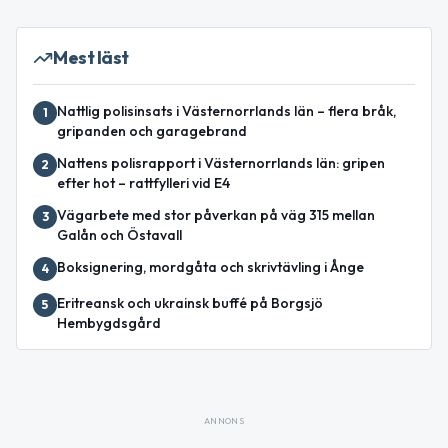
Mest läst
Nattlig polisinsats i Västernorrlands län – flera bråk,
1
gripanden och garagebrand
Nattens polisrapport i Västernorrlands län: gripen
2
efter hot – rattfylleri vid E4
Vägarbete med stor påverkan på väg 315 mellan
3
Galån och Östavall
Boksignering, mordgåta och skrivtävling i Ånge
4
Eritreansk och ukrainsk buffé på Borgsjö
5
Hembygdsgård
ANNONS