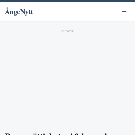
ÅngeNytt
ANNONS