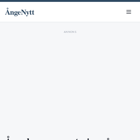
ÅngeNytt
ANNONS