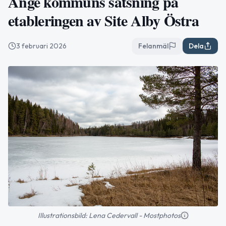
Ånge kommuns satsning på
etableringen av Site Alby Östra
3 februari 2026
Felanmäl
Dela
Illustrationsbild: Lena Cedervall - Mostphotos