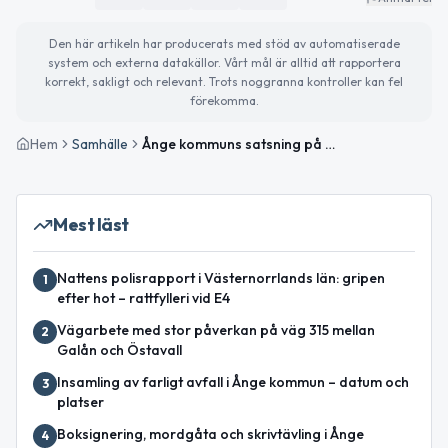
Den här artikeln har producerats med stöd av automatiserade
system och externa datakällor. Vårt mål är alltid att rapportera
korrekt, sakligt och relevant. Trots noggranna kontroller kan fel
förekomma.
Hem
Samhälle
Ånge kommuns satsning på etableringen av Site Alby Östra
Mest läst
Nattens polisrapport i Västernorrlands län: gripen
1
efter hot – rattfylleri vid E4
Vägarbete med stor påverkan på väg 315 mellan
2
Galån och Östavall
Insamling av farligt avfall i Ånge kommun – datum och
3
platser
Boksignering, mordgåta och skrivtävling i Ånge
4