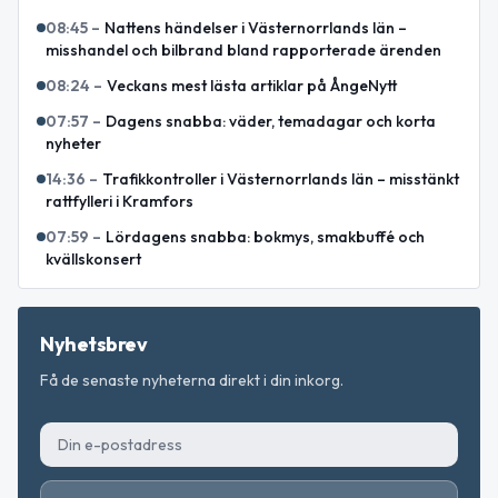
08:45
–
Nattens händelser i Västernorrlands län –
misshandel och bilbrand bland rapporterade ärenden
08:24
–
Veckans mest lästa artiklar på ÅngeNytt
07:57
–
Dagens snabba: väder, temadagar och korta
nyheter
14:36
–
Trafikkontroller i Västernorrlands län – misstänkt
rattfylleri i Kramfors
07:59
–
Lördagens snabba: bokmys, smakbuffé och
kvällskonsert
Nyhetsbrev
Få de senaste nyheterna direkt i din inkorg.