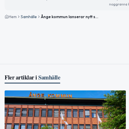
noggranna k
Hem
Samhälle
Ånge kommun lanserar nytt system för felanmälan av gatubelysning
Fler artiklar i
Samhälle