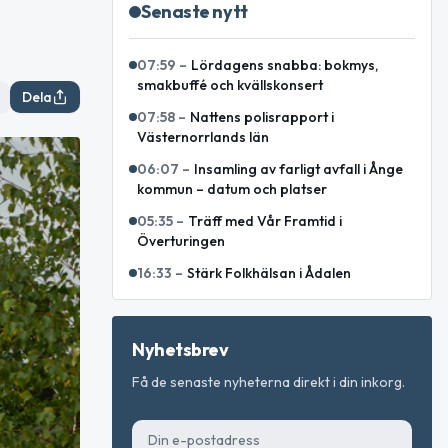
Senaste nytt
07:59
–
Lördagens snabba: bokmys,
smakbuffé och kvällskonsert
Dela
07:58
–
Nattens polisrapport i
Västernorrlands län
06:07
–
Insamling av farligt avfall i Ånge
kommun – datum och platser
05:35
–
Träff med Vår Framtid i
Överturingen
16:33
–
Stärk Folkhälsan i Ådalen
Nyhetsbrev
Få de senaste nyheterna direkt i din inkorg.