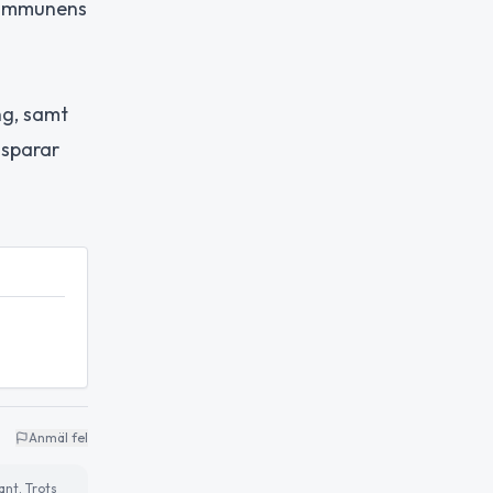
 kommunens
ng, samt
 sparar
Anmäl fel
ant. Trots