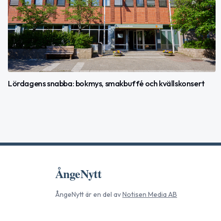
Lördagens snabba: bokmys, smakbuffé och kvällskonsert
ÅngeNytt
ÅngeNytt
är en del av
Notisen Media AB