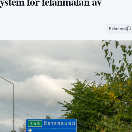
ystem för felanmälan av
Felanmäl