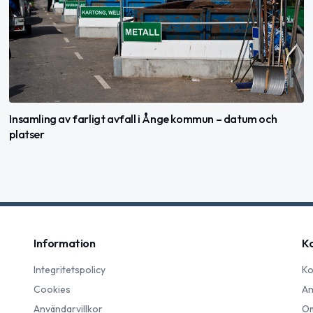
Insamling av farligt avfall i Ånge kommun – datum och
platser
Information
K
Integritetspolicy
Ko
Cookies
An
Användarvillkor
Om