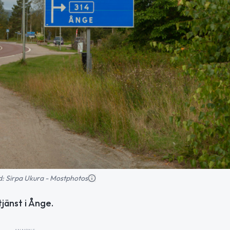
ild: Sirpa Ukura - Mostphotos
jänst i Ånge.