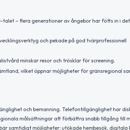
talet – flera generationer av ångebor har fötts in i det
vecklingsverktyg och pekade på god tvärprofessionell
istvård minskar resor och trösklar för screening.
ämtland, vilket öppnar möjligheter för gränsregional 
änglighet och bemanning. Telefontillgänglighet har dis
regionala målsättningar att förbättra snabb tillgång till 
ebär samtidigt möjligheter: utökade hembesök, digitala