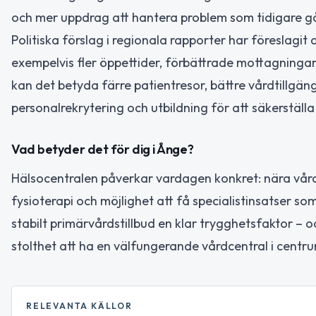
och mer uppdrag att hantera problem som tidigare gått
Politiska förslag i regionala rapporter har föreslagi
exempelvis fler öppettider, förbättrade mottagning
kan det betyda färre patientresor, bättre vårdtillgän
personalrekrytering och utbildning för att säkerställa
Vad betyder det för dig i Ånge?
Hälsocentralen påverkar vardagen konkret: nära vård fö
fysioterapi och möjlighet att få specialistinsatser som
stabilt primärvårdstillbud en klar trygghetsfaktor – 
stolthet att ha en välfungerande vårdcentral i centr
RELEVANTA KÄLLOR