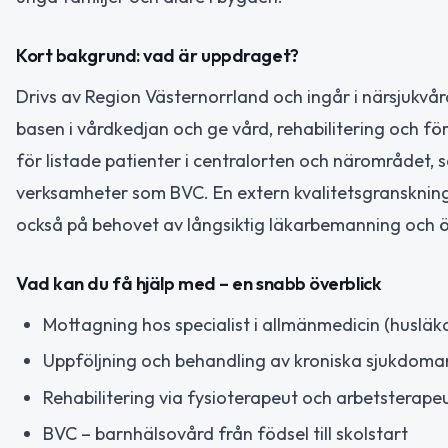
Kort bakgrund: vad är uppdraget?
Drivs av Region Västernorrland och ingår i närsjukvå
basen i vårdkedjan och ge vård, rehabilitering och fö
för listade patienter i centralorten och närområde
verksamheter som BVC. En extern kvalitetsgranskni
också på behovet av långsiktig läkarbemanning och 
Vad kan du få hjälp med – en snabb överblick
Mottagning hos specialist i allmänmedicin (husläk
Uppföljning och behandling av kroniska sjukdomar
Rehabilitering via fysioterapeut och arbetster
BVC – barnhälsovård från födsel till skolstart