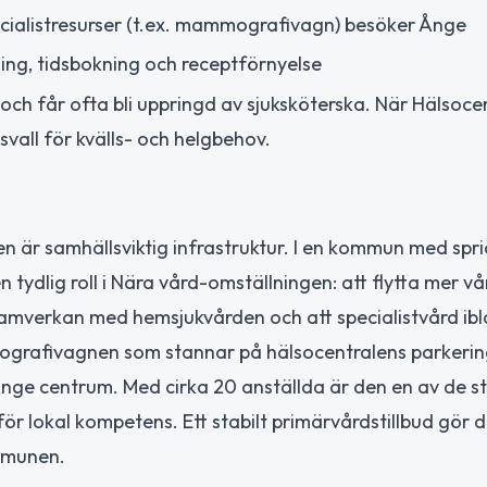
ecialistresurser (t.ex. mammografivagn) besöker Ånge
ning, tidsbokning och receptförnyelse
och får ofta bli uppringd av sjuksköterska. När Hälsoce
svall för kvälls- och helgbehov.
n är samhällsviktig infrastruktur. I en kommun med spr
 tydlig roll i Nära vård-omställningen: att flytta mer vå
amverkan med hemsjukvården och att specialistvård ib
mografivagnen som stannar på hälsocentralens parkerin
Ånge centrum. Med cirka 20 anställda är den en av de s
för lokal kompetens. Ett stabilt primärvårdstillbud gör 
ommunen.