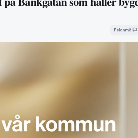
t på Bankgatan som håller byg
Felanmäl