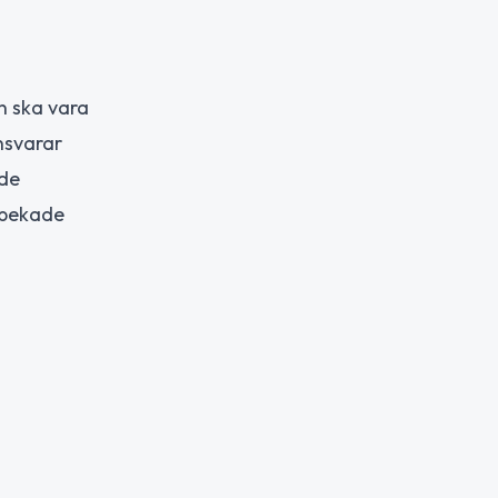
n ska vara
nsvarar
ade
 pekade