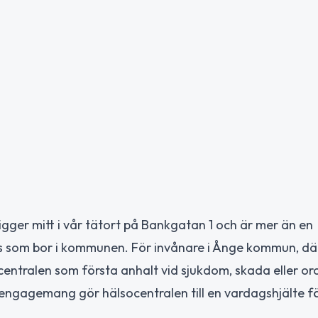
igger mitt i vår tätort på Bankgatan 1 och är mer än en
s som bor i kommunen. För invånare i Ånge kommun, dä
ocentralen som första anhalt vid sjukdom, skada eller or
engagemang gör hälsocentralen till en vardagshjälte f