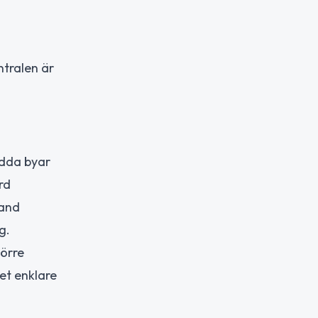
ntralen är
idda byar
rd
land
g.
törre
det enklare