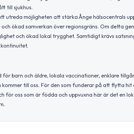
 till sjukhus.
t att utreda möjligheten att stärka Ånge hälsocentrals u
ar och ökad samverkan över regionsgräns. Om detta ge
glighet och ökad lokal trygghet. Samtidigt krävs satsni
 kontinuitet.
r barn och äldre, lokala vaccinationer, enklare tillgång
 kommer till oss. För den som funderar på att flytta hit 
och för oss som är födda och uppvuxna här är det en lok
um.