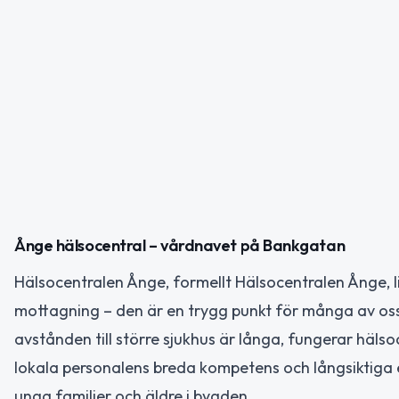
Ånge hälsocentral – vårdnavet på Bankgatan
Hälsocentralen Ånge, formellt Hälsocentralen Ånge, l
mottagning – den är en trygg punkt för många av os
avstånden till större sjukhus är långa, fungerar häls
lokala personalens breda kompetens och långsiktiga 
unga familjer och äldre i bygden.