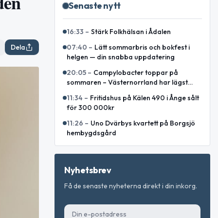
den
Senaste nytt
16:33
–
Stärk Folkhälsan i Ådalen
Dela
07:40
–
Lätt sommarbris och bokfest i
helgen — din snabba uppdatering
20:05
–
Campylobacter toppar på
sommaren – Västernorrland har lägst
incidens enligt sammanställning
11:34
–
Fritidshus på Kälen 490 i Ånge sålt
för 300 000kr
11:26
–
Uno Dvärbys kvartett på Borgsjö
hembygdsgård
Nyhetsbrev
Få de senaste nyheterna direkt i din inkorg.