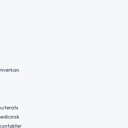
samverkan
kuterats
medicinsk
 kontakter