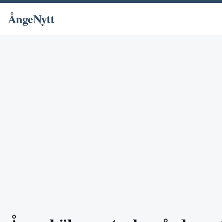
ÅngeNytt