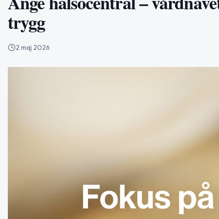
Ånge hälsocentral – vårdnave
trygg
2 maj 2026