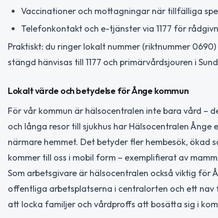
Vaccinationer och mottagningar när tillfälliga sp
Telefonkontakt och e-tjänster via 1177 för rådgiv
Praktiskt: du ringer lokalt nummer (riktnummer 0690) 
stängd hänvisas till 1177 och primärvårdsjouren i Sund
Lokalt värde och betydelse för Ånge kommun
För vår kommun är hälsocentralen inte bara vård – de
och långa resor till sjukhus har Hälsocentralen Ånge en
närmare hemmet. Det betyder fler hembesök, ökad s
kommer till oss i mobil form – exemplifierat av mam
Som arbetsgivare är hälsocentralen också viktig för 
offentliga arbetsplatserna i centralorten och ett nav 
att locka familjer och vårdproffs att bosätta sig i k