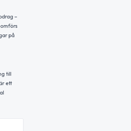
ppdrag –
nomförs
ngar på
 till
är ett
al