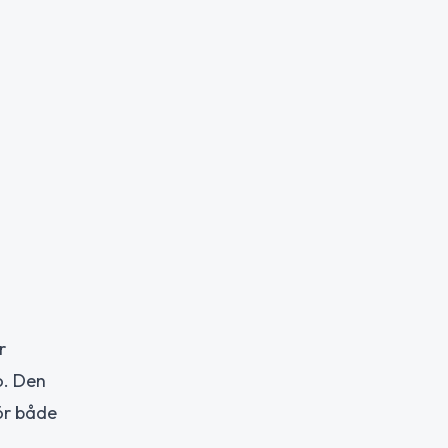
r
o. Den
ör både