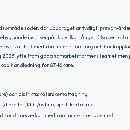
rdsområde söder, där uppdraget är tydligt: primärvårde
rebyggande insatser på lika villkor. Ånge hälsocentral a
t, samverkar tätt med kommunens omsorg och har koppl
ng 2023 lyfte fram goda samarbetsformer i teamet men
ökad handledning för ST-läkare.
are) och distriktssköterskemottagning
 (diabetes, KOL/astma, hjärt-kärl mm.)
apeut samt samverkan med kommunens rehabenhet