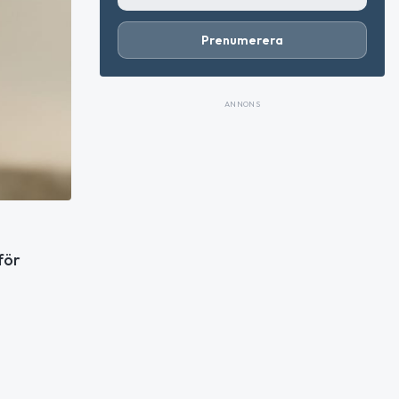
Prenumerera
ANNONS
för