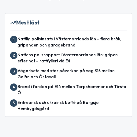
Mest läst
Nattlig polisinsats i Västernorrlands län – flera bråk,
1
gripanden och garagebrand
Nattens polisrapport i Västernorrlands län: gripen
2
efter hot – rattfylleri vid E4
Vägarbete med stor påverkan på väg 315 mellan
3
Galån och Östavall
Brand i fordon på E14 mellan Torpshammar och Tirsta
4
Ö
Eritreansk och ukrainsk buffé på Borgsjö
5
Hembygdsgård