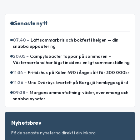
Senaste nytt
07:40
–
Lätt sommarbris och bokfest i helgen — din
snabba uppdatering
20:05
–
Campylobacter toppar på sommaren –
Västernorrland har lägst incidens enligt sammanställning
11:34
–
Fritidshus på Kälen 490 i Ånge sålt för 300 000kr
11:26
–
Uno Dvärbys kvartett på Borgsjö hembygdsgård
09:38
–
Morgonsammanfattning: väder, evenemang och
snabba nyheter
Nyhetsbrev
Få de senaste nyheterna direkt i din inkorg.