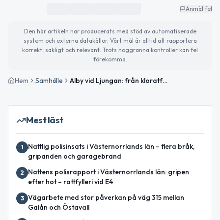
Anmäl fel
Den här artikeln har producerats med stöd av automatiserade
system och externa datakällor. Vårt mål är alltid att rapportera
korrekt, sakligt och relevant. Trots noggranna kontroller kan fel
förekomma.
Hem
Samhälle
Alby vid Ljungan: från kloratfabrik till vätgasnav – vad betyder det för bygden?
Mest läst
Nattlig polisinsats i Västernorrlands län – flera bråk,
1
gripanden och garagebrand
Nattens polisrapport i Västernorrlands län: gripen
2
efter hot – rattfylleri vid E4
Vägarbete med stor påverkan på väg 315 mellan
3
Galån och Östavall