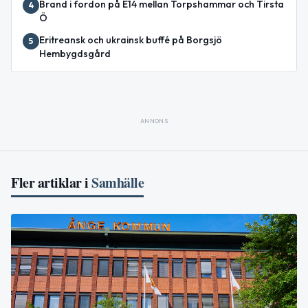
Brand i fordon på E14 mellan Torpshammar och Tirsta
4
Ö
Eritreansk och ukrainsk buffé på Borgsjö
5
Hembygdsgård
ANNONS
Fler artiklar i
Samhälle