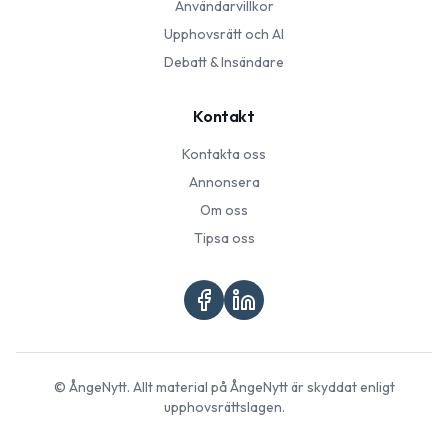
Användarvillkor
Upphovsrätt och AI
Debatt & Insändare
Kontakt
Kontakta oss
Annonsera
Om oss
Tipsa oss
©
ÅngeNytt
. Allt material på
ÅngeNytt
är skyddat enligt
upphovsrättslagen.