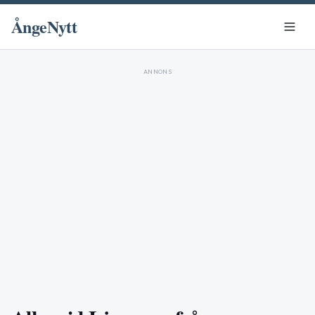
ÅngeNytt
ANNONS