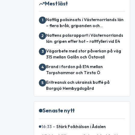
Mest läst
Nattlig polisinsats i Västernorrlands län
1
– flera bråk, gripanden och
garagebrand
Nattens polisrapport i Västernorrlands
2
län: gripen efter hot – rattfylleri vid E4
Vägarbete med stor påverkan på väg
3
315 mellan Galån och Östavall
Brand i fordon på E14 mellan
4
Torpshammar och Tirsta Ö
Eritreansk och ukrainsk buffé på
5
Borgsjö Hembygdsgård
Senaste nytt
16:33
–
Stärk Folkhälsan i Ådalen