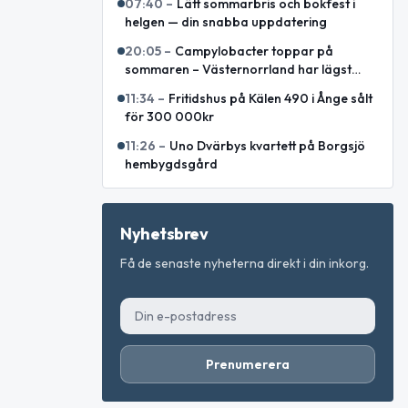
07:40
–
Lätt sommarbris och bokfest i
helgen — din snabba uppdatering
20:05
–
Campylobacter toppar på
sommaren – Västernorrland har lägst
incidens enligt sammanställning
11:34
–
Fritidshus på Kälen 490 i Ånge sålt
för 300 000kr
11:26
–
Uno Dvärbys kvartett på Borgsjö
hembygdsgård
Nyhetsbrev
Få de senaste nyheterna direkt i din inkorg.
Prenumerera