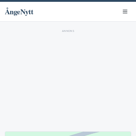
ÅngeNytt
ANNONS