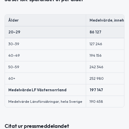
Ålder
Medelvärde, innehav 
20–29
86 127
30–39
127 246
40–49
194 156
50–59
242 346
60+
252 980
Medelvärde LF Västernorrland
197 147
Medelvärde Länsförsäkringar, hela Sverige
190 458
Citat ur pressmeddelandet