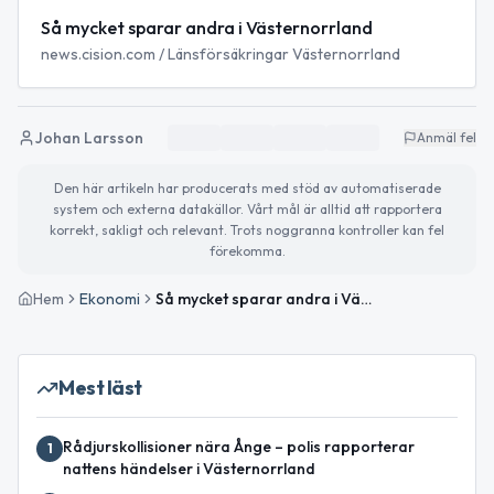
Så mycket sparar andra i Västernorrland
news.cision.com / Länsförsäkringar Västernorrland
Johan Larsson
Anmäl fel
Den här artikeln har producerats med stöd av automatiserade
system och externa datakällor. Vårt mål är alltid att rapportera
korrekt, sakligt och relevant. Trots noggranna kontroller kan fel
förekomma.
Hem
Ekonomi
Så mycket sparar andra i Västernorrland – nya siffror för ISK
Mest läst
Rådjurskollisioner nära Ånge – polis rapporterar
1
nattens händelser i Västernorrland