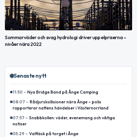
Sommarväder och svag hydrologi driver upp elpriserna –
nivåer nära 2022
Senaste nytt
11:50
–
Nya Bridge Band på Ånge Camping
08:07
–
Rådjurskollisioner nära Ånge – polis
rapporterar nattens händelser i Västernorrland
07:57
–
Snabbkollen: väder, evenemang och viktiga
notiser
05:29
–
Valfläsk på torget i Ånge