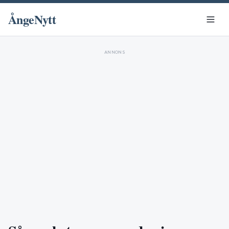
ÅngeNytt
ANNONS