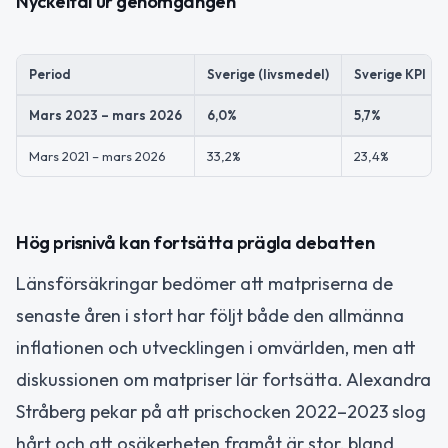
Nyckeltal ur genomgången
Period
Sverige (livsmedel)
Sverige KPI
Mars 2023 – mars 2026
6,0%
5,7%
Mars 2021 – mars 2026
33,2%
23,4%
Hög prisnivå kan fortsätta prägla debatten
Länsförsäkringar bedömer att matpriserna de
senaste åren i stort har följt både den allmänna
inflationen och utvecklingen i omvärlden, men att
diskussionen om matpriser lär fortsätta. Alexandra
Stråberg pekar på att prischocken 2022–2023 slog
hårt och att osäkerheten framåt är stor, bland