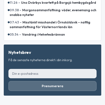
11:26
–
Uno Dvärbys kvartett på Borgsjö hembygdsgård
09:38
–
Morgonsammanfattning: väder, evenemang och
snabba nyheter
07:43
–
Misstänkt misshandel i Örnsköldsvik – nattlig
sammanfattning för Västernorrlands län
05:34
–
Vandring i Helvetesbrännan
Nyhetsbrev
Få de senaste nyheterna direkt i din inkorg.
Prenumerera