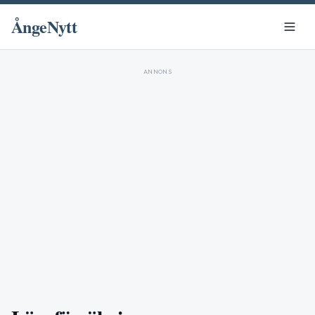
ÅngeNytt
ANNONS