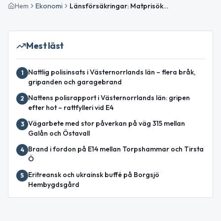
Hem
Ekonomi
Länsförsäkringar: Matprisökningarna har varit ”normala” – och lägre än i övriga Europa
Mest läst
Nattlig polisinsats i Västernorrlands län – flera bråk,
1
gripanden och garagebrand
Nattens polisrapport i Västernorrlands län: gripen
2
efter hot – rattfylleri vid E4
Vägarbete med stor påverkan på väg 315 mellan
3
Galån och Östavall
Brand i fordon på E14 mellan Torpshammar och Tirsta
4
Ö
Eritreansk och ukrainsk buffé på Borgsjö
5
Hembygdsgård