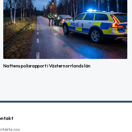
Nattens polisrapport i Västernorrlands län
ontakt
ntakta oss