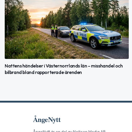
Nattens händelser i Västernorrlands län – misshandel och
bilbrand bland rapporterade ärenden
ÅngeNytt
ÅngeNytt
är en del av
Notisen Media AB