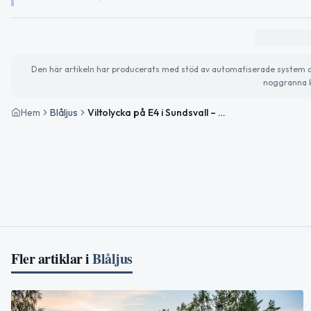
Den här artikeln har producerats med stöd av automatiserade system och 
noggranna k
Hem
Blåljus
Viltolycka på E4 i Sundsvall – inga personskador
Fler artiklar i
Blåljus