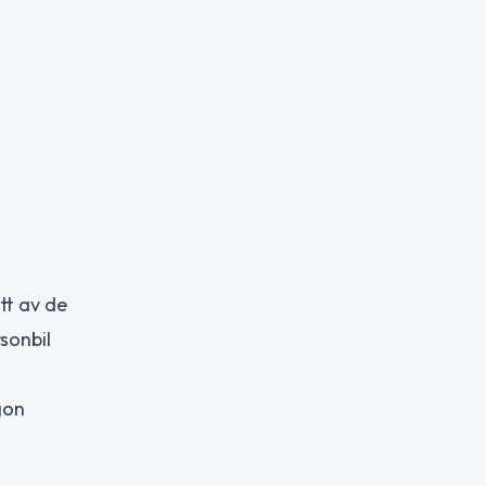
tt av de
sonbil
gon