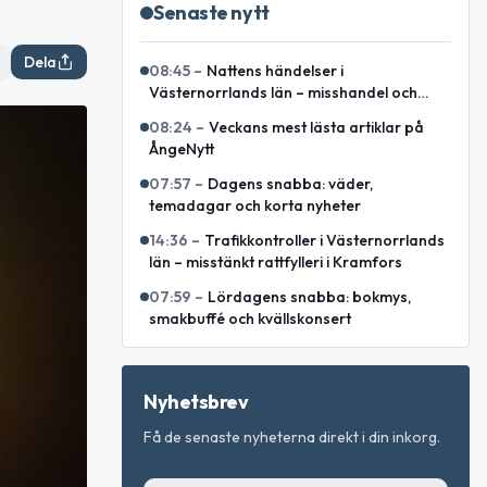
Senaste nytt
Dela
08:45
–
Nattens händelser i
Västernorrlands län – misshandel och
bilbrand bland rapporterade ärenden
08:24
–
Veckans mest lästa artiklar på
ÅngeNytt
07:57
–
Dagens snabba: väder,
temadagar och korta nyheter
14:36
–
Trafikkontroller i Västernorrlands
län – misstänkt rattfylleri i Kramfors
07:59
–
Lördagens snabba: bokmys,
smakbuffé och kvällskonsert
Nyhetsbrev
Få de senaste nyheterna direkt i din inkorg.