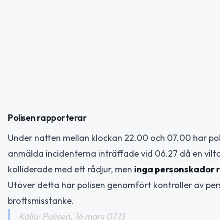
Polisen rapporterar
Under natten mellan klockan 22.00 och 07.00 har poli
anmälda incidenterna inträffade vid 06.27 då en vilto
kolliderade med ett rådjur, men
inga personskador 
Utöver detta har polisen genomfört kontroller av perso
brottsmisstanke.
Källa: Polisen, 16 mars 07.13