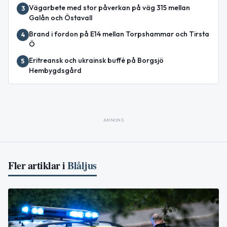
Vägarbete med stor påverkan på väg 315 mellan
3
Galån och Östavall
Brand i fordon på E14 mellan Torpshammar och Tirsta
4
Ö
Eritreansk och ukrainsk buffé på Borgsjö
5
Hembygdsgård
ANNONS
Fler artiklar i
Blåljus