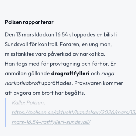
Polisen rapporterar
Den 13 mars klockan 16.54 stoppades en bilist i
Sundsvall för kontroll. Föraren, en ung man,
misstänktes vara påverkad av narkotika.
Han togs med för provtagning och förhör. En
anmälan gällande
drograttfylleri
och
ringa
narkotikabrott
upprättades. Provsvaren kommer
att avgöra om brott har begåtts.
Källa: Polisen,
https://polisen.se/aktuellt/handelser/2026/mars/13
mars-16.54-rattfylleri-sundsvall/