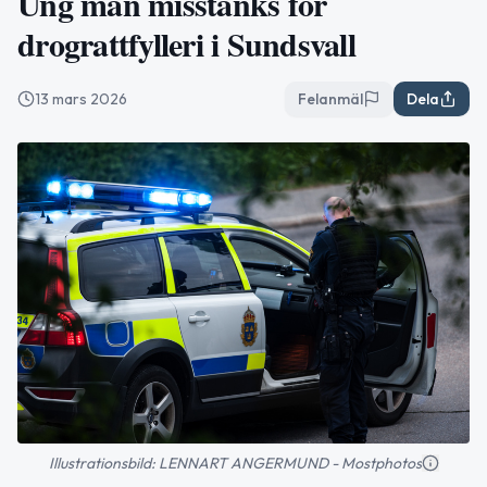
Ung man misstänks för
drograttfylleri i Sundsvall
13 mars 2026
Felanmäl
Dela
Illustrationsbild: LENNART ANGERMUND - Mostphotos