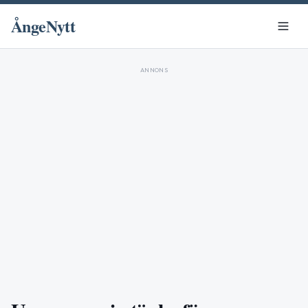
ÅngeNytt
ANNONS