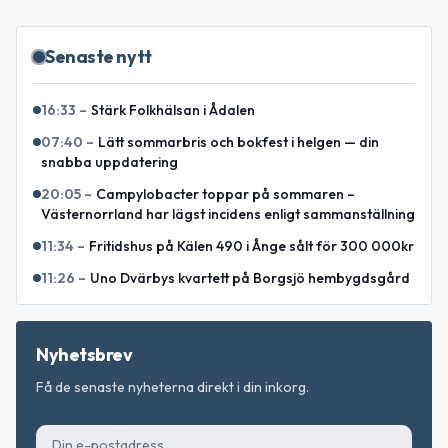
Senaste nytt
16:33
–
Stärk Folkhälsan i Ådalen
07:40
–
Lätt sommarbris och bokfest i helgen — din
snabba uppdatering
20:05
–
Campylobacter toppar på sommaren –
Västernorrland har lägst incidens enligt sammanställning
11:34
–
Fritidshus på Kälen 490 i Ånge sålt för 300 000kr
11:26
–
Uno Dvärbys kvartett på Borgsjö hembygdsgård
Nyhetsbrev
Få de senaste nyheterna direkt i din inkorg.