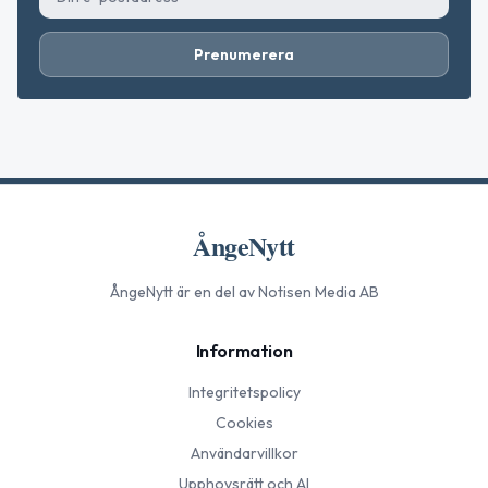
Prenumerera
ÅngeNytt
ÅngeNytt
är en del av Notisen Media AB
Information
Integritetspolicy
Cookies
Användarvillkor
Upphovsrätt och AI