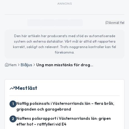
ANNONS
Anmäl fel
Den här artikeln har producerats med stöd av automatiserade
system och externa datakällor. Vårt mål är alltid att rapportera
korrekt, sakligt och relevant. Trots noggranna kontroller kan fel
förekomma.
Hem
Blåljus
Ung man misstänks för drograttfylleri i Sundsvall
Mest läst
Nattlig polisinsats i Västernorrlands län – flera bråk,
1
gripanden och garagebrand
Nattens polisrapport i Västernorrlands län: gripen
2
efter hot – rattfylleri vid E4