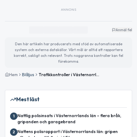
ANNONS
Anmäl fel
Den här artikeln har producerats med stöd av automatiserade
system och externa datakällor. Vårt mål är alltid att rapportera
korrekt, sakligt och relevant. Trots noggranna kontroller kan fel
förekomma.
Hem
Blåljus
Trafikkontroller i Västernorrlands län utan anmärkning
Mest läst
Nattlig polisinsats i Västernorrlands län – flera bråk,
1
gripanden och garagebrand
Nattens polisrapport i Västernorrlands län: gripen
2