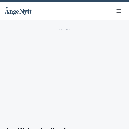
ÅngeNytt
ANNONS