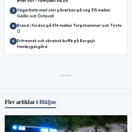
efter hot – rattfylleri vid E4
Vägarbete med stor påverkan på väg 315 mellan
3
Galån och Östavall
Brand i fordon på E14 mellan Torpshammar och Tirsta
4
Ö
Eritreansk och ukrainsk buffé på Borgsjö
5
Hembygdsgård
ANNONS
Fler artiklar i
Blåljus