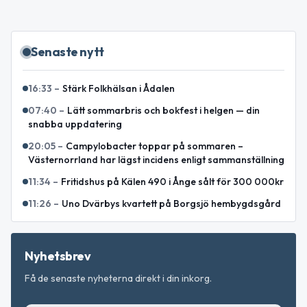
Senaste nytt
16:33
–
Stärk Folkhälsan i Ådalen
07:40
–
Lätt sommarbris och bokfest i helgen — din
snabba uppdatering
20:05
–
Campylobacter toppar på sommaren –
Västernorrland har lägst incidens enligt sammanställning
11:34
–
Fritidshus på Kälen 490 i Ånge sålt för 300 000kr
11:26
–
Uno Dvärbys kvartett på Borgsjö hembygdsgård
Nyhetsbrev
Få de senaste nyheterna direkt i din inkorg.